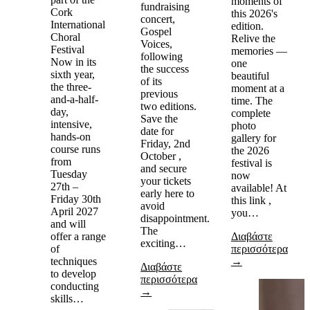
moments of
fundraising
Cork
this 2026's
concert,
International
edition.
Gospel
Choral
Relive the
Voices,
Festival
memories —
following
Now in its
one
the success
sixth year,
beautiful
of its
the three-
moment at a
previous
and-a-half-
time. The
two editions.
day,
complete
Save the
intensive,
photo
date for
hands-on
gallery for
Friday, 2nd
course runs
the 2026
October ,
from
festival is
and secure
Tuesday
now
your tickets
27th –
available! At
early here to
Friday 30th
this link ,
avoid
April 2027
you…
disappointment.
and will
The
offer a range
Διαβάστε
exciting…
of
περισσότερα
techniques
→
Διαβάστε
to develop
περισσότερα
conducting
→
skills…