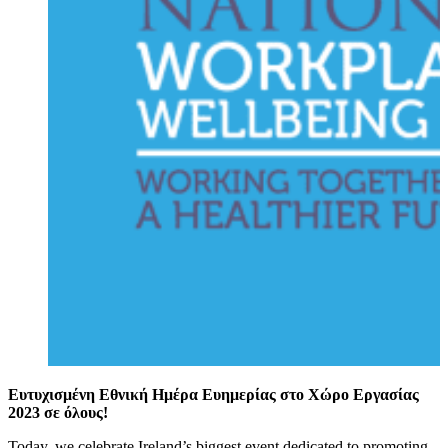
Ευτυχισμένη Εθνική Ημέρα Ευημερίας στο Χώρο Εργασίας
2023 σε όλους!
Today, we celebrate Ireland’s biggest event dedicated to promoting