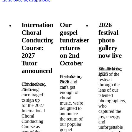
International
Our
2026
Choral
gospel
festival
Conducting
fundraiser
photo
Course:
returns
gallery
2027
on 2nd
now live
Tutor
October
22nd Μάιος,
Step into the
announced!
2026
spirit of the
7th Ιούλιος,
If you're in
festival
2026
Cork and
15th Ιούλιος,
Conductors
through the
can't get
2026
are being
lens of our
enough of
encouraged
talented
choral
to sign up
photographers,
music, we're
for the 2027
who
delighted to
International
captured the
announce
Choral
joy, energy,
the return of
Conducting
and
our popular
Course as
unforgettable
gospel
part of the