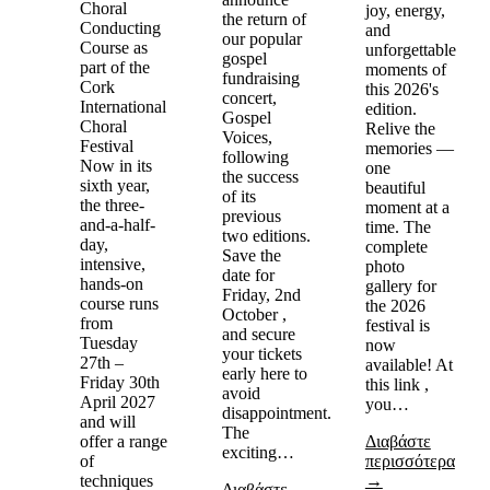
Choral
joy, energy,
the return of
Conducting
and
our popular
Course as
unforgettable
gospel
part of the
moments of
fundraising
Cork
this 2026's
concert,
International
edition.
Gospel
Choral
Relive the
Voices,
Festival
memories —
following
Now in its
one
the success
sixth year,
beautiful
of its
the three-
moment at a
previous
and-a-half-
time. The
two editions.
day,
complete
Save the
intensive,
photo
date for
hands-on
gallery for
Friday, 2nd
course runs
the 2026
October ,
from
festival is
and secure
Tuesday
now
your tickets
27th –
available! At
early here to
Friday 30th
this link ,
avoid
April 2027
you…
disappointment.
and will
The
offer a range
Διαβάστε
exciting…
of
περισσότερα
techniques
→
Διαβάστε