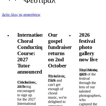
Φεστιβάλ
Δείτε όλες τις αναρτήσεις
International
Our
2026
Choral
gospel
festival
Conducting
fundraiser
photo
Course:
returns
gallery
2027
on 2nd
now live
Tutor
October
22nd Μάιος,
Step into the
announced!
2026
spirit of the
7th Ιούλιος,
If you're in
festival
2026
Cork and
15th Ιούλιος,
Conductors
through the
can't get
2026
are being
lens of our
enough of
encouraged
talented
choral
to sign up
photographers,
music, we're
for the 2027
who
delighted to
International
captured the
announce