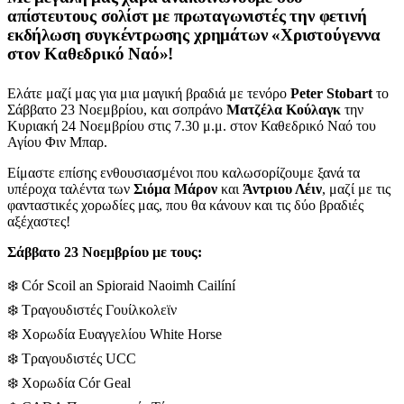
απίστευτους σολίστ με πρωταγωνιστές την φετινή
εκδήλωση συγκέντρωσης χρημάτων «Χριστούγεννα
στον Καθεδρικό Ναό»!
Ελάτε μαζί μας για μια μαγική βραδιά με τενόρο
Peter Stobart
το
Σάββατο 23 Νοεμβρίου, και σοπράνο
Ματζέλα Κούλαγκ
την
Κυριακή 24 Νοεμβρίου στις 7.30 μ.μ. στον Καθεδρικό Ναό του
Αγίου Φιν Μπαρ.
Είμαστε επίσης ενθουσιασμένοι που καλωσορίζουμε ξανά τα
υπέροχα ταλέντα των
Σιόμα Μάρον
και
Άντριου Λέιν
, μαζί με τις
φανταστικές χορωδίες μας, που θα κάνουν και τις δύο βραδιές
αξέχαστες!
Σάββατο 23 Νοεμβρίου με τους:
❄️ Cór Scoil an Spioraid Naoimh Cailíní
❄️ Τραγουδιστές Γουίλκολεϊν
❄️ Χορωδία Ευαγγελίου White Horse
❄️ Τραγουδιστές UCC
❄️ Χορωδία Cór Geal