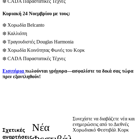
❄️ CADA Παραστατικές Τέχνες
Κυριακή 24 Νοεμβρίου με τους:
❄️ Χορωδία Belcanto
❄️ Καλλιόπη
❄️ Τραγουδιστές Douglas Harmonia
❄️ Χορωδία Κοινότητας Φωνές του Κορκ
❄️ CADA Παραστατικές Τέχνες
Εισιτήρια
πωλούνται γρήγορα—ασφαλίστε τα δικά σας τώρα
πριν εξαντληθούν!
Συνεχίστε να διαβάζετε νέα και
Νέα
ενημερώσεις από το Διεθνές
Σχετικές
Χορωδιακό Φεστιβάλ Κορκ
αναρτήσεις