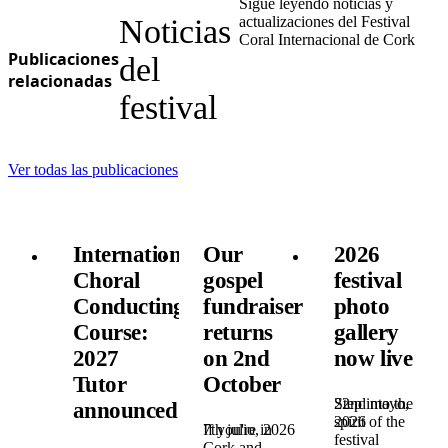
Sigue leyendo noticias y
Noticias
actualizaciones del Festival
Coral Internacional de Cork
Publicaciones
del
relacionadas
festival
Ver todas las publicaciones
International
Our
2026
Choral
gospel
festival
Conducting
fundraiser
photo
Course:
returns
gallery
2027
on 2nd
now live
Tutor
October
22nd mayo,
Step into the
announced!
2026
spirit of the
7th julio, 2026
If you're in
festival
Cork and