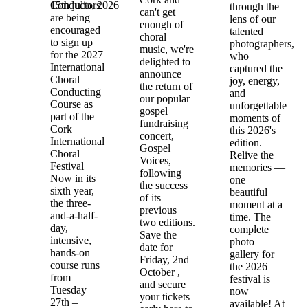
15th julio, 2026
Conductors
through the
can't get
are being
lens of our
enough of
encouraged
talented
choral
to sign up
photographers,
music, we're
for the 2027
who
delighted to
International
captured the
announce
Choral
joy, energy,
the return of
Conducting
and
our popular
Course as
unforgettable
gospel
part of the
moments of
fundraising
Cork
this 2026's
concert,
International
edition.
Gospel
Choral
Relive the
Voices,
Festival
memories —
following
Now in its
one
the success
sixth year,
beautiful
of its
the three-
moment at a
previous
and-a-half-
time. The
two editions.
day,
complete
Save the
intensive,
photo
date for
hands-on
gallery for
Friday, 2nd
course runs
the 2026
October ,
from
festival is
and secure
Tuesday
now
your tickets
27th –
available! At