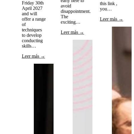
early here to
Friday 30th
this link ,
avoid
April 2027
you…
disappointment.
and will
The
offer a range
Leer más →
exciting…
of
techniques
Leer más →
to develop
conducting
skills…
Leer más →