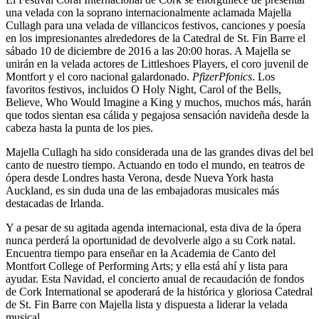
una velada con la soprano internacionalmente aclamada Majella
Cullagh para una velada de villancicos festivos, canciones y poesía
en los impresionantes alrededores de la Catedral de St. Fin Barre el
sábado 10 de diciembre de 2016 a las 20:00 horas. A Majella se
unirán en la velada actores de Littleshoes Players, el coro juvenil de
Montfort y el coro nacional galardonado.
PfizerPfonics
. Los
favoritos festivos, incluidos O Holy Night, Carol of the Bells,
Believe, Who Would Imagine a King y muchos, muchos más, harán
que todos sientan esa cálida y pegajosa sensación navideña desde la
cabeza hasta la punta de los pies.
Majella Cullagh ha sido considerada una de las grandes divas del bel
canto de nuestro tiempo. Actuando en todo el mundo, en teatros de
ópera desde Londres hasta Verona, desde Nueva York hasta
Auckland, es sin duda una de las embajadoras musicales más
destacadas de Irlanda.
Y a pesar de su agitada agenda internacional, esta diva de la ópera
nunca perderá la oportunidad de devolverle algo a su Cork natal.
Encuentra tiempo para enseñar en la Academia de Canto del
Montfort College of Performing Arts; y ella está ahí y lista para
ayudar. Esta Navidad, el concierto anual de recaudación de fondos
de Cork International se apoderará de la histórica y gloriosa Catedral
de St. Fin Barre con Majella lista y dispuesta a liderar la velada
musical.