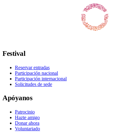
Síguenos en Facebook
Síguenos en X / Twitter
Síguenos en Instagram
Síguenos en Youtube
Síguenos en TikTok
Festival
Reservar entradas
Participación nacional
Participación internacional
Solicitudes de sede
Apóyanos
Patrocinio
Hazte amigo
Donar ahora
Voluntariado