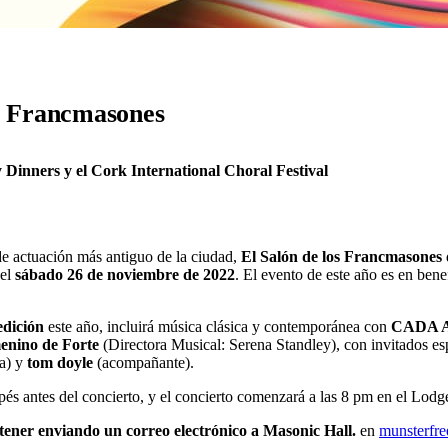
os Francmasones
Dinners y el Cork International Choral Festival
de actuación más antiguo de la ciudad,
El Salón de los Francmasones
 el
sábado 26 de noviembre de 2022
. El evento de este año es en ben
edición
este año, incluirá música clásica y contemporánea con
CADA Ar
enino de Forte
(Directora Musical: Serena Standley), con invitados es
ca) y
tom doyle
(acompañante).
s antes del concierto, y el concierto comenzará a las 8 pm en el Lodge
btener enviando un correo electrónico a Masonic Hall.
en
munsterfr