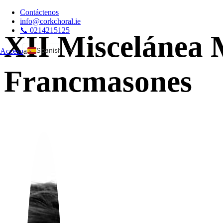
Contáctenos
info@corkchoral.ie
📞 0214215125
XII Miscelánea M
Spanish
Acceso
a
English
Francmasones
Bulgarian
Czech
Danish
German
Greek
Estonian
French
Hungarian
Italian
Polish
Portuguese