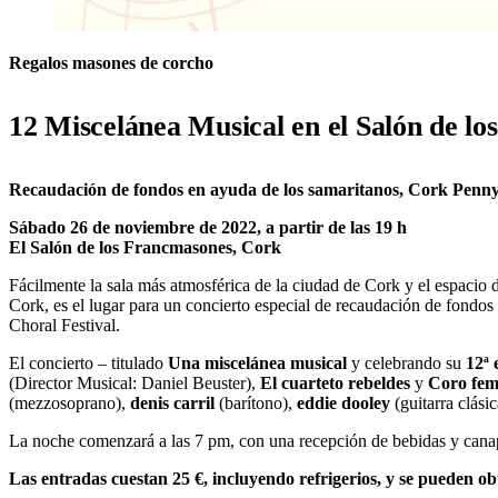
Regalos masones de corcho
12 Miscelánea Musical
en el Salón de l
Recaudación de fondos en ayuda de los samaritanos, Cork Penny 
Sábado 26 de noviembre de 2022, a partir de las 19 h
El Salón de los Francmasones, Cork
Fácilmente la sala más atmosférica de la ciudad de Cork y el espacio 
Cork, es el lugar para un concierto especial de recaudación de fondos
Choral Festival.
El concierto – titulado
Una miscelánea musical
y celebrando su
12ª 
(Director Musical: Daniel Beuster),
El cuarteto rebeldes
y
Coro fem
(mezzosoprano),
denis carril
(barítono),
eddie dooley
(guitarra clási
La noche comenzará a las 7 pm, con una recepción de bebidas y canapé
Las entradas cuestan 25 €, incluyendo refrigerios, y se pueden o