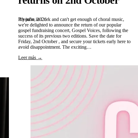
7th julio, 2026
If you're in Cork and can't get enough of choral music,
we're delighted to announce the return of our popular
gospel fundraising concert, Gospel Voices, following the
success of its previous two editions. Save the date for
Friday, 2nd October , and secure your tickets early here to
avoid disappointment. The exciting…
Leer más →