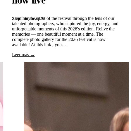
22nd mayo, 2026
Step into the spirit of the festival through the lens of our
talented photographers, who captured the joy, energy, and
unforgettable moments of this 2026's edition. Relive the
memories — one beautiful moment at a time. The
complete photo gallery for the 2026 festival is now
available! At this link , you…
Leer más →