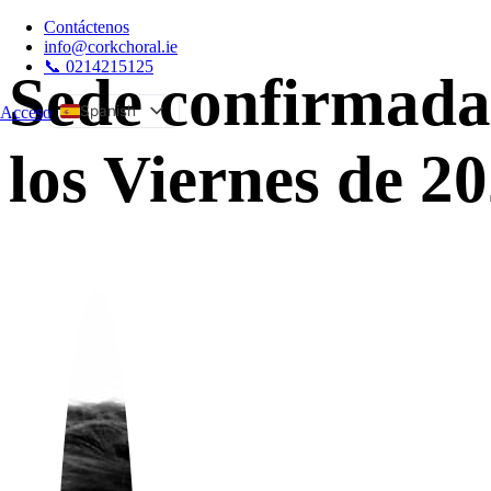
Contáctenos
info@corkchoral.ie
📞 0214215125
Sede confirmada 
Spanish
Acceso
a
English
los Viernes de 2
Bulgarian
Czech
Danish
German
Greek
Estonian
French
Hungarian
Italian
Polish
Portuguese