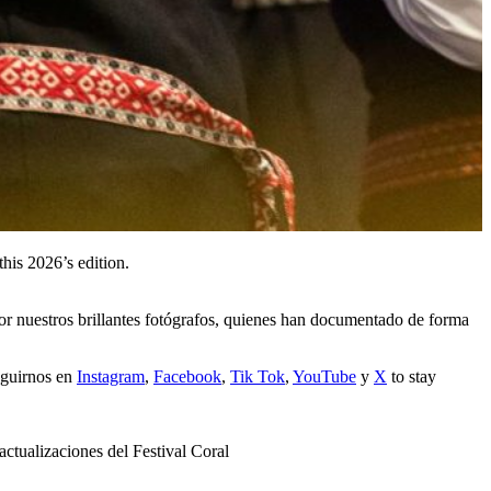
this 2026’s edition.
or nuestros brillantes fotógrafos, quienes han documentado de forma
seguirnos en
Instagram
,
Facebook
,
Tik Tok
,
YouTube
y
X
to stay
actualizaciones del Festival Coral