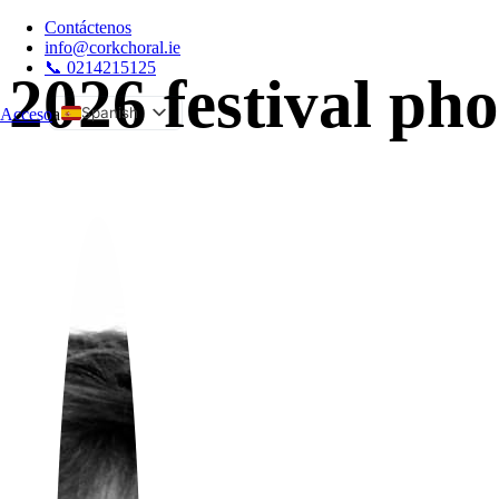
Contáctenos
info@corkchoral.ie
📞 0214215125
2026 festival pho
Spanish
Acceso
a
English
Bulgarian
Czech
Danish
German
Greek
Estonian
French
Hungarian
Italian
Polish
Portuguese