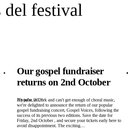
 del festival
Our gospel fundraiser
returns on 2nd October
7th julio, 2026
If you're in Cork and can't get enough of choral music,
we're delighted to announce the return of our popular
gospel fundraising concert, Gospel Voices, following the
success of its previous two editions. Save the date for
Friday, 2nd October , and secure your tickets early here to
avoid disappointment. The exciting…