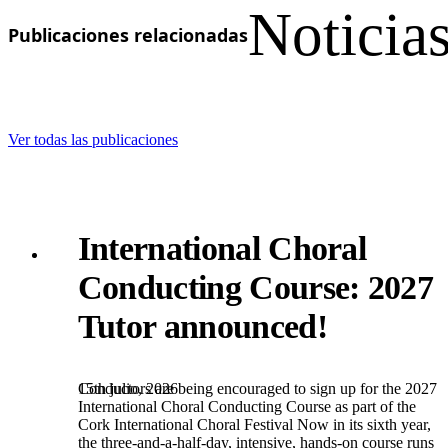
Noticias
Publicaciones relacionadas
Ver todas las publicaciones
International Choral
Conducting Course: 2027
Tutor announced!
15th julio, 2026
Conductors are being encouraged to sign up for the 2027
International Choral Conducting Course as part of the
Cork International Choral Festival Now in its sixth year,
the three-and-a-half-day, intensive, hands-on course runs