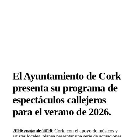
El Ayuntamiento de Cork
presenta su programa de
espectáculos callejeros
para el verano de 2026.
20 de mayo de 2026
El Ayuntamiento de Cork, con el apoyo de músicos y
artistas locales, planea presentar una serie de actuaciones