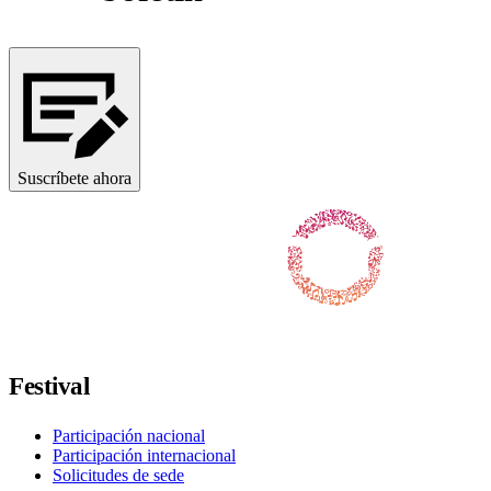
Suscríbete ahora
Síguenos en Facebook
Síguenos en X / Twitter
Síguenos en Instagram
Síguenos en Youtube
Síguenos en TikTok
Festival
Participación nacional
Participación internacional
Solicitudes de sede