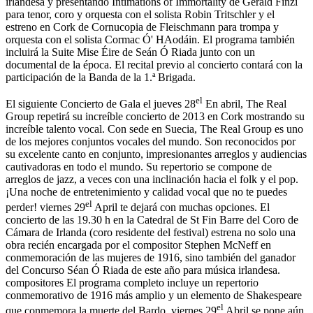
irlandesa y presentando Intimations of Immortality de Gerald Finzi
para tenor, coro y orquesta con el solista Robin Tritschler y el
Ukrainian
estreno en Cork de Cornucopia de Fleischmann para trompa y
orquesta con el solista Cormac Ó' HAodáin. El programa también
incluirá la Suite Mise Éire de Seán Ó Riada junto con un
documental de la época. El recital previo al concierto contará con la
participación de la Banda de la 1.ª Brigada.
el
El siguiente Concierto de Gala el jueves 28
En abril, The Real
Group repetirá su increíble concierto de 2013 en Cork mostrando su
increíble talento vocal. Con sede en Suecia, The Real Group es uno
de los mejores conjuntos vocales del mundo. Son reconocidos por
su excelente canto en conjunto, impresionantes arreglos y audiencias
cautivadoras en todo el mundo. Su repertorio se compone de
arreglos de jazz, a veces con una inclinación hacia el folk y el pop.
¡Una noche de entretenimiento y calidad vocal que no te puedes
el
perder! viernes 29
April te dejará con muchas opciones. El
concierto de las 19.30 h en la Catedral de St Fin Barre del Coro de
Cámara de Irlanda (coro residente del festival) estrena no solo una
obra recién encargada por el compositor Stephen McNeff en
conmemoración de las mujeres de 1916, sino también del ganador
del Concurso Séan Ó Riada de este año para música irlandesa.
compositores El programa completo incluye un repertorio
conmemorativo de 1916 más amplio y un elemento de Shakespeare
el
que conmemora la muerte del Bardo. viernes 29
Abril se pone aún