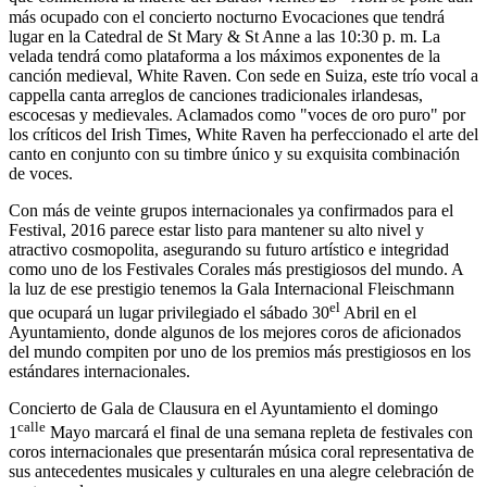
más ocupado con el concierto nocturno Evocaciones que tendrá
lugar en la Catedral de St Mary & St Anne a las 10:30 p. m. La
velada tendrá como plataforma a los máximos exponentes de la
canción medieval, White Raven. Con sede en Suiza, este trío vocal a
cappella canta arreglos de canciones tradicionales irlandesas,
escocesas y medievales. Aclamados como "voces de oro puro" por
los críticos del Irish Times, White Raven ha perfeccionado el arte del
canto en conjunto con su timbre único y su exquisita combinación
de voces.
Con más de veinte grupos internacionales ya confirmados para el
Festival, 2016 parece estar listo para mantener su alto nivel y
atractivo cosmopolita, asegurando su futuro artístico e integridad
como uno de los Festivales Corales más prestigiosos del mundo. A
la luz de ese prestigio tenemos la Gala Internacional Fleischmann
el
que ocupará un lugar privilegiado el sábado 30
Abril en el
Ayuntamiento, donde algunos de los mejores coros de aficionados
del mundo compiten por uno de los premios más prestigiosos en los
estándares internacionales.
Concierto de Gala de Clausura en el Ayuntamiento el domingo
calle
1
Mayo marcará el final de una semana repleta de festivales con
coros internacionales que presentarán música coral representativa de
sus antecedentes musicales y culturales en una alegre celebración de