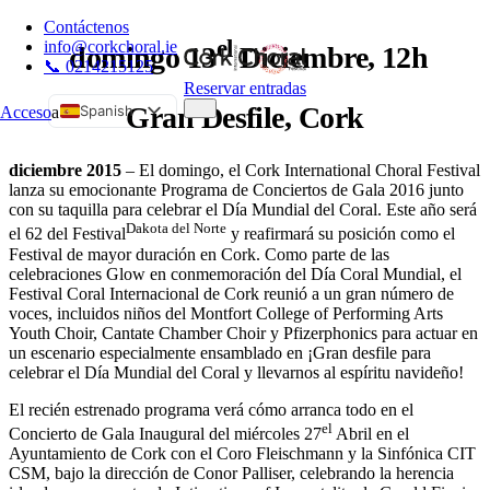
Contáctenos
el
info@corkchoral.ie
domingo 13
Diciembre, 12h
📞 0214215125
Reservar entradas
Gran Desfile, Cork
Spanish
Acceso
a
English
diciembre 2015
– El domingo, el Cork International Choral Festival
Bulgarian
lanza su emocionante Programa de Conciertos de Gala 2016 junto
Czech
con su taquilla para celebrar el Día Mundial del Coral. Este año será
Dakota del Norte
el 62 del Festival
y reafirmará su posición como el
Danish
Festival de mayor duración en Cork. Como parte de las
German
celebraciones Glow en conmemoración del Día Coral Mundial, el
Festival Coral Internacional de Cork reunió a un gran número de
Greek
voces, incluidos niños del Montfort College of Performing Arts
Estonian
Youth Choir, Cantate Chamber Choir y Pfizerphonics para actuar en
un escenario especialmente ensamblado en ¡Gran desfile para
French
celebrar el Día Mundial del Coral y llevarnos al espíritu navideño!
Hungarian
El recién estrenado programa verá cómo arranca todo en el
Italian
el
Concierto de Gala Inaugural del miércoles 27
Abril en el
Ayuntamiento de Cork con el Coro Fleischmann y la Sinfónica CIT
Polish
CSM, bajo la dirección de Conor Palliser, celebrando la herencia
Portuguese