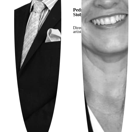
Pedro
Stobart
Director
artistico