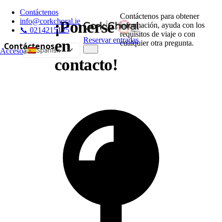
Contáctenos
Contáctenos para obtener
info@corkchoral.ie
¡Ponerse
información, ayuda con los
📞 0214215125
requisitos de viaje o con
Reservar entradas
en
cualquier otra pregunta.
Contáctenos
Spanish
Acceso
a
contacto!
English
Bulgarian
Czech
Danish
German
Greek
Estonian
French
Hungarian
Italian
Polish
Portuguese