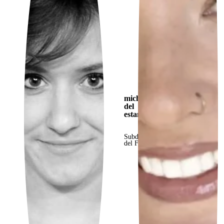
michela
del
estaño
Subdirector
del Festival