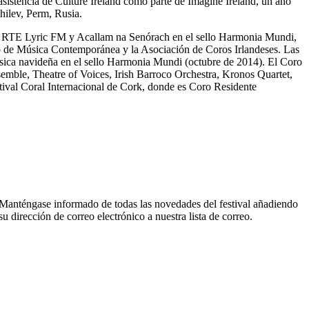
asistencia de Culture Ireland como parte de Imagine Ireland, un año
hilev, Perm, Rusia.
lo RTE Lyric FM y Acallam na Senórach en el sello Harmonia Mundi,
o de Música Contemporánea y la Asociación de Coros Irlandeses. Las
sica navideña en el sello Harmonia Mundi (octubre de 2014). El Coro
semble, Theatre of Voices, Irish Barroco Orchestra, Kronos Quartet,
tival Coral Internacional de Cork, donde es Coro Residente
Manténgase informado de todas las novedades del festival añadiendo
su dirección de correo electrónico a nuestra lista de correo.