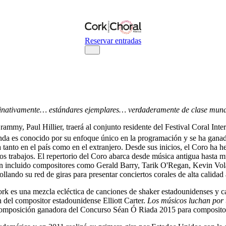
Reservar entradas
ativamente… estándares ejemplares… verdaderamente de clase mun
mmy, Paul Hillier, traerá al conjunto residente del Festival Coral Inte
a es conocido por su enfoque único en la programación y se ha ganado u
anto en el país como en el extranjero. Desde sus inicios, el Coro ha he
s trabajos. El repertorio del Coro abarca desde música antigua hasta 
 han incluido compositores como Gerald Barry, Tarik O'Regan, Kevin V
llando su red de giras para presentar conciertos corales de alta calidad 
Cork es una mezcla ecléctica de canciones de shaker estadounidenses y 
el compositor estadounidense Elliott Carter.
Los músicos luchan por 
 composición ganadora del Concurso Séan Ó Riada 2015 para compositor