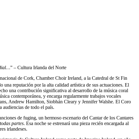
dial…
” – Cultura Irlanda del Norte
rnacional de Cork, Chamber Choir Ireland, a la Catedral de St Fin
na reputación por la alta calidad artística de sus actuaciones. El
cho una contribución significativa al desarrollo de la música coral
música contemporánea, y encarga regularmente trabajos vocales
olans, Andrew Hamilton, Siobhán Cleary y Jennifer Walshe. El Coro
a audiencias de todo el país.
canciones de fuging, un hermoso escenario del Cantar de los Cantares
todas partes
. Esa noche se estrenará una pieza recién encargada al
es irlandeses.