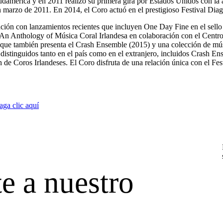
Sudamérica y en 2011 realizó su primera gira por Estados Unidos con la 
n marzo de 2011. En 2014, el Coro actuó en el prestigioso Festival Diag
ación con lanzamientos recientes que incluyen One Day Fine en el sel
 An Anthology of Música Coral Irlandesa en colaboración con el Centr
 que también presenta el Crash Ensemble (2015) y una colección de mú
istinguidos tanto en el país como en el extranjero, incluidos Crash En
e Coros Irlandeses. El Coro disfruta de una relación única con el Fes
ga clic aquí
e a nuestro