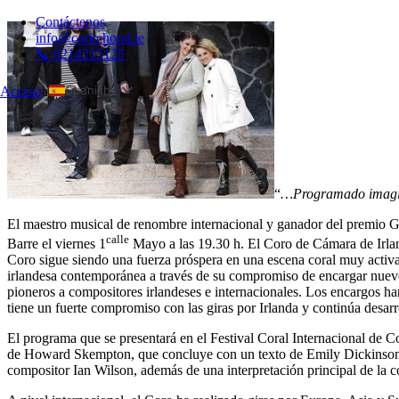
Contáctenos
info@corkchoral.ie
📞 0214215125
Spanish
Acceso
a
English
Bulgarian
Czech
Danish
“
…Programado imagin
German
El maestro musical de renombre internacional y ganador del premio Gra
calle
Greek
Barre el viernes 1
Mayo a las 19.30 h. El Coro de Cámara de Irland
Coro sigue siendo una fuerza próspera en una escena coral muy activa t
Estonian
irlandesa contemporánea a través de su compromiso de encargar nuevo
pioneros a compositores irlandeses e internacionales. Los encargos
French
tiene un fuerte compromiso con las giras por Irlanda y continúa desarro
Hungarian
El programa que se presentará en el Festival Coral Internacional de 
Italian
de Howard Skempton, que concluye con un texto de Emily Dickinson d
compositor Ian Wilson, además de una interpretación principal de la
Polish
Portuguese