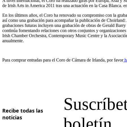
A nivel internacional, el Coro ha realizado giras por Europa, Asia y 
de Irish Arts in America 2011 tras una actuación en la Casa Blanca. e
Ukrainian
En los últimos años, el Coro ha renovado su compromiso con la grab
así como una grabación para acompañar la publicación de Choirland:
grabaciones futuras incluyen una grabación de obras de Gerald Barry
continúa fomentando relaciones con otros conjuntos y organizaciones d
Irish Chamber Orchestra, Contemporary Music Centre y la Asociación d
anualmente.
Para comprar entradas para el Coro de Cámara de Irlanda, por favor
ha
Suscríbet
Recibe todas las
noticias
boletín