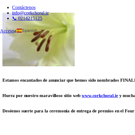
Contáctenos
info@corkchoral.ie
📞 0214215125
Spanish
Acceso
a
English
Bulgarian
Czech
Danish
German
Estamos encantados de anunciar que hemos sido nombrados FINA
Greek
Estonian
Hurra por nuestro maravilloso sitio web
www.corkchoral.ie
y muchas
French
Hungarian
Deséenos suerte para la ceremonia de entrega de premios en el Fou
Italian
Polish
Portuguese