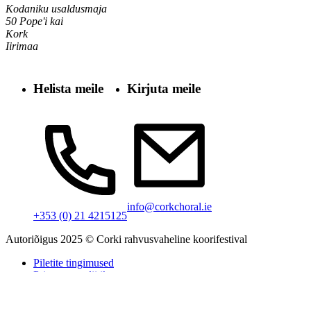
Kodaniku usaldusmaja
50 Pope'i kai
Kork
Iirimaa
Helista meile
Kirjuta meile
info@corkchoral.ie
+353 (0) 21 4215125
Autoriõigus 2025 © Corki rahvusvaheline koorifestival
Piletite tingimused
Privaatsuspoliitika
Küpsiste poliitika
Ligipääsetavuse avaldus