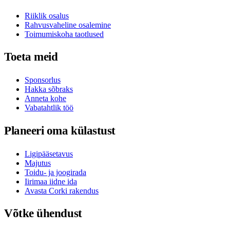
Riiklik osalus
Rahvusvaheline osalemine
Toimumiskoha taotlused
Toeta meid
Sponsorlus
Hakka sõbraks
Anneta kohe
Vabatahtlik töö
Planeeri oma külastust
Ligipääsetavus
Majutus
Toidu- ja joogirada
Iirimaa iidne ida
Avasta Corki rakendus
Võtke ühendust