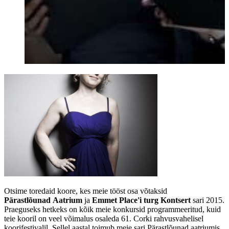
Otsime toredaid koore, kes meie tööst osa võtaksid
Pärastlõunad
Aatrium
ja
Emmet Place'i turg
Kontsert
sari 2015.
Praeguseks hetkeks on kõik meie konkursid programmeeritud, kuid
teie kooril on veel võimalus osaleda 61. Corki rahvusvahelisel
koorifestivalil. Sellel aastal toimub meie sari Pärastlõunad aatriumis