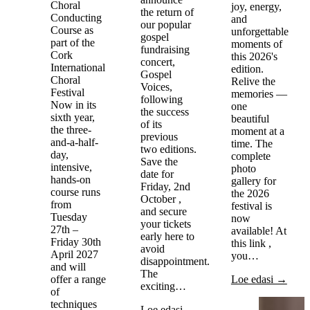
Choral
joy, energy,
the return of
Conducting
and
our popular
Course as
unforgettable
gospel
part of the
moments of
fundraising
Cork
this 2026's
concert,
International
edition.
Gospel
Choral
Relive the
Voices,
Festival
memories —
following
Now in its
one
the success
sixth year,
beautiful
of its
the three-
moment at a
previous
and-a-half-
time. The
two editions.
day,
complete
Save the
intensive,
photo
date for
hands-on
gallery for
Friday, 2nd
course runs
the 2026
October ,
from
festival is
and secure
Tuesday
now
your tickets
27th –
available! At
early here to
Friday 30th
this link ,
avoid
April 2027
you…
disappointment.
and will
The
offer a range
Loe edasi →
exciting…
of
techniques
Loe edasi →