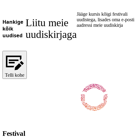
Jääge kursis kõigi festivali
Liitu meie
uudistega, lisades oma e-posti
Hankige
aadressi meie uudiskirja
kõik
uudiskirjaga
uudised
Telli kohe
Jälgi meid Facebookis
Jälgi meid X-is / Twitteris
Jälgi meid Instagramis
Jälgi meid Youtube'is
Jälgi meid TikTokis
Festival