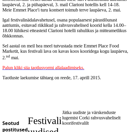
laupäeval, 2. ja pühapäeval, 3. mail Clarioni hotellis kell 14-18.
Meie Emmet Place'i turu kontsert toimub terve laupäeva, 2. mai.
Igal festivalinädalavahetusel, osana populaarsest pärastlõunast
aatriumis, esitavad riiklikud ja rahvusvahelised koorid kella 14.00–
18.00 lühikesi etteasteid Clarioni hotelli rahulikus ja mitteametlikus
õhkkonnas.
Sel aastal on meil hea meel tutvustada meie Emmet Place Food
Marketit, kus festivali lava on kavas koos kooridega kogu laupäeva,
nd
2.
mai.
Palun
kliki siia
taotlusvormi allalaadimiseks.
Taotluste laekumise tähtaeg on reede, 17. aprill 2015.
Jätka uudiste ja värskenduste
Festivali
lugemist Corki rahvusvaheliselt
Seotud
koorifestivalilt
postitused
uudised