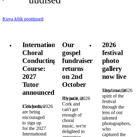
Kuva kõik postitused
International
Our
2026
Choral
gospel
festival
Conducting
fundraiser
photo
Course:
returns
gallery
2027
on 2nd
now live
Tutor
October
22nd mai, 2026
Step into the
announced!
spirit of the
7th juuli, 2026
If you're in
festival
Cork and
15th juuli, 2026
Conductors
through the
can't get
are being
lens of our
enough of
encouraged
talented
choral
to sign up
photographers,
music, we're
for the 2027
who
delighted to
International
captured the
announce