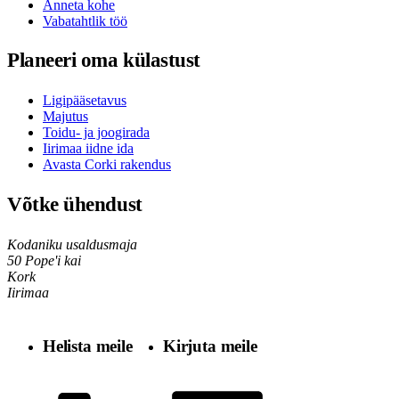
Anneta kohe
Vabatahtlik töö
Planeeri oma külastust
Ligipääsetavus
Majutus
Toidu- ja joogirada
Iirimaa iidne ida
Avasta Corki rakendus
Võtke ühendust
Kodaniku usaldusmaja
50 Pope'i kai
Kork
Iirimaa
Helista meile
Kirjuta meile