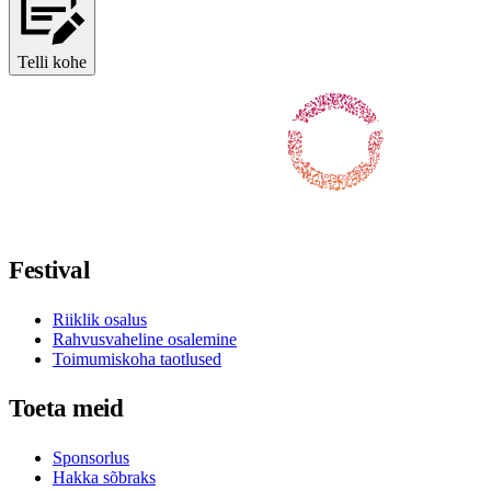
Telli kohe
Jälgi meid Facebookis
Jälgi meid X-is / Twitteris
Jälgi meid Instagramis
Jälgi meid Youtube'is
Jälgi meid TikTokis
Festival
Riiklik osalus
Rahvusvaheline osalemine
Toimumiskoha taotlused
Toeta meid
Sponsorlus
Hakka sõbraks