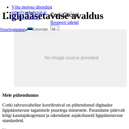
Võta meiega ühendust
info@corkchoral.ie
Ligipääsetavuse avaldus
📞 0214215125
Broneeri piletid
Estonian
Sisselogimine
a
English
Bulgarian
Czech
Danish
German
Greek
Spanish
Meie pühendumus
French
Hungarian
Corki rahvusvaheline koorifestival on pühendunud digitaalse
ligipääsetavuse tagamisele puuetega inimestele. Parandame pidevalt
Italian
kõigi kasutajakogemust ja rakendame asjakohaseid ligipääsetavuse
Polish
standardeid.
Portuguese