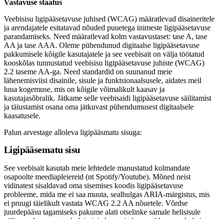
Vastavuse staatus
Ukrainian
Veebisisu ligipääsetavuse juhised (WCAG) määratlevad disaineritele
ja arendajatele esitatavad nõuded puuetega inimeste ligipääsetavuse
parandamiseks. Need määratlevad kolm vastavustaset: tase A, tase
AA ja tase AAA. Oleme pühendunud digitaalse ligipääsetavuse
pakkumisele kõigile kasutajatele ja see veebisait on välja töötatud
kooskõlas tunnustatud veebisisu ligipääsetavuse juhiste (WCAG)
2.2 taseme AA-ga. Need standardid on suunanud meie
lähenemisviisi disainile, sisule ja funktsionaalsusele, aidates meil
luua kogemuse, mis on kõigile võimalikult kaasav ja
kasutajasõbralik. Jätkame selle veebisaidi ligipääsetavuse säilitamist
ja täiustamist osana oma jätkuvast pühendumusest digitaalsele
kaasatusele.
Palun arvestage alloleva ligipääsmatu sisuga:
Ligipääsematu sisu
See veebisait kasutab meie lehtedele manustatud kolmandate
osapoolte meediapleiereid (nt Spotify/Youtube). Mõned neist
vidinatest sisaldavad oma sisemises koodis ligipääsetavuse
probleeme, mida me ei saa muuta, sealhulgas ARIA-märgistus, mis
ei pruugi täielikult vastata WCAG 2.2 AA nõuetele. Võrdse
juurdepääsu tagamiseks pakume alati otselinke samale helisisule