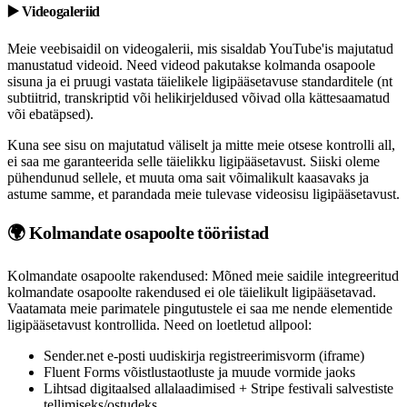
▶️ Videogaleriid
Meie veebisaidil on videogalerii, mis sisaldab YouTube'is majutatud
manustatud videoid. Need videod pakutakse kolmanda osapoole
sisuna ja ei pruugi vastata täielikele ligipääsetavuse standarditele (nt
subtiitrid, transkriptid või helikirjeldused võivad olla kättesaamatud
või ebatäpsed).
Kuna see sisu on majutatud väliselt ja mitte meie otsese kontrolli all,
ei saa me garanteerida selle täielikku ligipääsetavust. Siiski oleme
pühendunud sellele, et muuta oma sait võimalikult kaasavaks ja
astume samme, et parandada meie tulevase videosisu ligipääsetavust.
🌍 Kolmandate osapoolte tööriistad
Kolmandate osapoolte rakendused: Mõned meie saidile integreeritud
kolmandate osapoolte rakendused ei ole täielikult ligipääsetavad.
Vaatamata meie parimatele pingutustele ei saa me nende elementide
ligipääsetavust kontrollida. Need on loetletud allpool:
Sender.net e-posti uudiskirja registreerimisvorm (iframe)
Fluent Forms võistlustaotluste ja muude vormide jaoks
Lihtsad digitaalsed allalaadimised + Stripe festivali salvestiste
tellimiseks/ostudeks