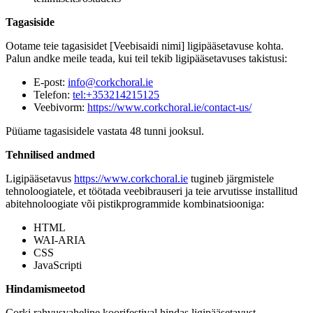
Tagasiside
Ootame teie tagasisidet [Veebisaidi nimi] ligipääsetavuse kohta.
Palun andke meile teada, kui teil tekib ligipääsetavuses takistusi:
E-post:
info@corkchoral.ie
Telefon:
tel:+353214215125
Veebivorm:
https://www.corkchoral.ie/contact-us/
Püüame tagasisidele vastata 48 tunni jooksul.
Tehnilised andmed
Ligipääsetavus
https://www.corkchoral.ie
tugineb järgmistele
tehnoloogiatele, et töötada veebibrauseri ja teie arvutisse installitud
abitehnoloogiate või pistikprogrammide kombinatsiooniga:
HTML
WAI-ARIA
CSS
JavaScripti
Hindamismeetod
Corki rahvusvaheline koorifestival hindas ligipääsetavust