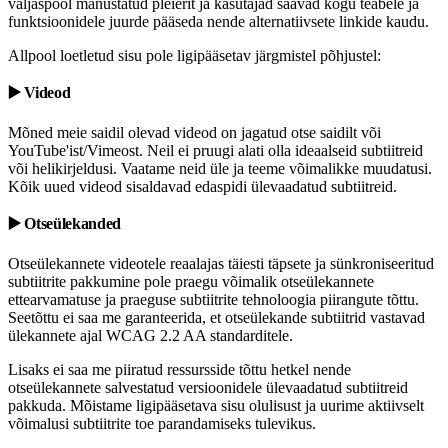
väljaspool manustatud pleierit ja kasutajad saavad kogu teabele ja
funktsioonidele juurde pääseda nende alternatiivsete linkide kaudu.
Allpool loetletud sisu pole ligipääsetav järgmistel põhjustel:
▶️ Videod
Mõned meie saidil olevad videod on jagatud otse saidilt või
YouTube'ist/Vimeost. Neil ei pruugi alati olla ideaalseid subtiitreid
või helikirjeldusi. Vaatame neid üle ja teeme võimalikke muudatusi.
Kõik uued videod sisaldavad edaspidi ülevaadatud subtiitreid.
▶️ Otseülekanded
Otseülekannete videotele reaalajas täiesti täpsete ja sünkroniseeritud
subtiitrite pakkumine pole praegu võimalik otseülekannete
ettearvamatuse ja praeguse subtiitrite tehnoloogia piirangute tõttu.
Seetõttu ei saa me garanteerida, et otseülekande subtiitrid vastavad
ülekannete ajal WCAG 2.2 AA standarditele.
Lisaks ei saa me piiratud ressursside tõttu hetkel nende
otseülekannete salvestatud versioonidele ülevaadatud subtiitreid
pakkuda. Mõistame ligipääsetava sisu olulisust ja uurime aktiivselt
võimalusi subtiitrite toe parandamiseks tulevikus.