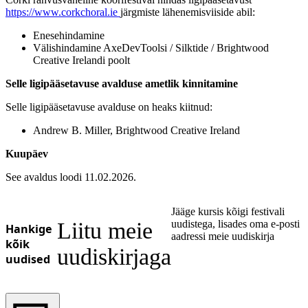
https://www.corkchoral.ie
järgmiste lähenemisviiside abil:
Enesehindamine
Välishindamine AxeDevToolsi / Silktide / Brightwood
Creative Irelandi poolt
Selle ligipääsetavuse avalduse ametlik kinnitamine
Selle ligipääsetavuse avalduse on heaks kiitnud:
Andrew B. Miller, Brightwood Creative Ireland
Kuupäev
See avaldus loodi 11.02.2026.
Jääge kursis kõigi festivali
Liitu meie
uudistega, lisades oma e-posti
Hankige
aadressi meie uudiskirja
kõik
uudiskirjaga
uudised