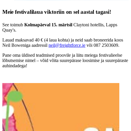
Meie festivalilaua viktoriin on sel aastal tagasi!
See toimub
Kolmapäeval 15. märtsil
Claytoni hotellis, Lapps
Quay's.
Lauad maksavad 40 € (4 laua kohta) ja neid saab broneerida koos
Neil Boweniga aadressil
neil@freightforce.ie
või 087 2503609.
Pane oma üldised teadmised proovile ja liitu meiega festivalieelse
lõbutsemise nimel – võid võita suurepärase loosimise ja suurepäraste
auhindadega!