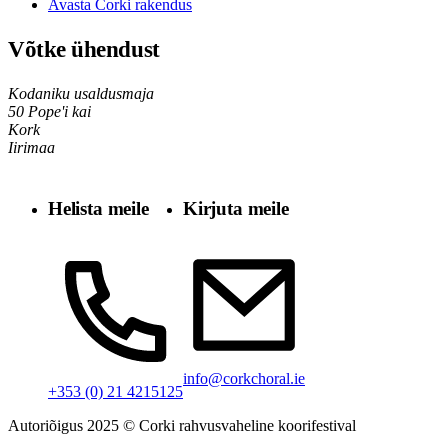
Avasta Corki rakendus
Võtke ühendust
Kodaniku usaldusmaja
50 Pope'i kai
Kork
Iirimaa
Helista meile
Kirjuta meile
info@corkchoral.ie
+353 (0) 21 4215125
Autoriõigus 2025 © Corki rahvusvaheline koorifestival