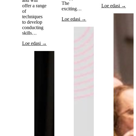
and will
The
offer a range
Loe edasi →
exciting…
of
techniques
Loe edasi →
to develop
conducting
skills…
Loe edasi →