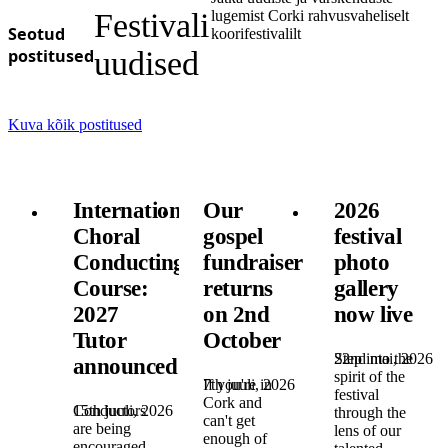
Festivali
lugemist Corki rahvusvaheliselt
Seotud
koorifestivalilt
postitused
uudised
Kuva kõik postitused
International
Our
2026
Choral
gospel
festival
Conducting
fundraiser
photo
Course:
returns
gallery
2027
on 2nd
now live
Tutor
October
22nd mai, 2026
Step into the
announced!
spirit of the
7th juuli, 2026
If you're in
festival
Cork and
15th juuli, 2026
Conductors
through the
can't get
are being
lens of our
enough of
encouraged