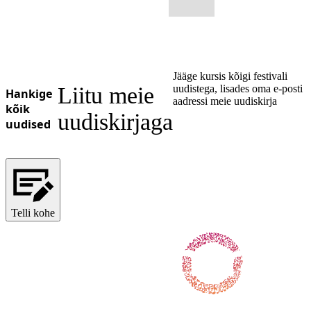
Jääge kursis kõigi festivali
Liitu meie
uudistega, lisades oma e-posti
Hankige
aadressi meie uudiskirja
kõik
uudiskirjaga
uudised
Telli kohe