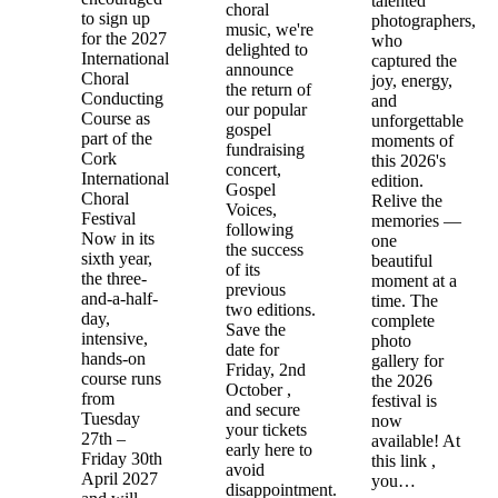
talented
choral
to sign up
photographers,
music, we're
for the 2027
who
delighted to
International
captured the
announce
Choral
joy, energy,
the return of
Conducting
and
our popular
Course as
unforgettable
gospel
part of the
moments of
fundraising
Cork
this 2026's
concert,
International
edition.
Gospel
Choral
Relive the
Voices,
Festival
memories —
following
Now in its
one
the success
sixth year,
beautiful
of its
the three-
moment at a
previous
and-a-half-
time. The
two editions.
day,
complete
Save the
intensive,
photo
date for
hands-on
gallery for
Friday, 2nd
course runs
the 2026
October ,
from
festival is
and secure
Tuesday
now
your tickets
27th –
available! At
early here to
Friday 30th
this link ,
avoid
April 2027
you…
disappointment.