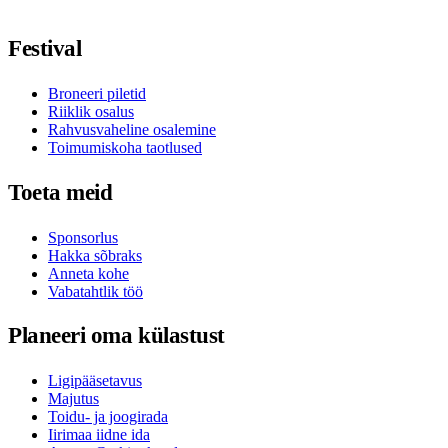
Jälgi meid Facebookis
Jälgi meid X-is / Twitteris
Jälgi meid Instagramis
Jälgi meid Youtube'is
Jälgi meid TikTokis
Festival
Broneeri piletid
Riiklik osalus
Rahvusvaheline osalemine
Toimumiskoha taotlused
Toeta meid
Sponsorlus
Hakka sõbraks
Anneta kohe
Vabatahtlik töö
Planeeri oma külastust
Ligipääsetavus
Majutus
Toidu- ja joogirada
Iirimaa iidne ida