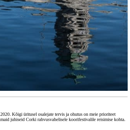
2020. Kõigi üritusel osalejate tervis ja ohutus on meie prioriteet
maid juhiseid Corki rahvusvahelisele koorifestivalile reisimise kohta.