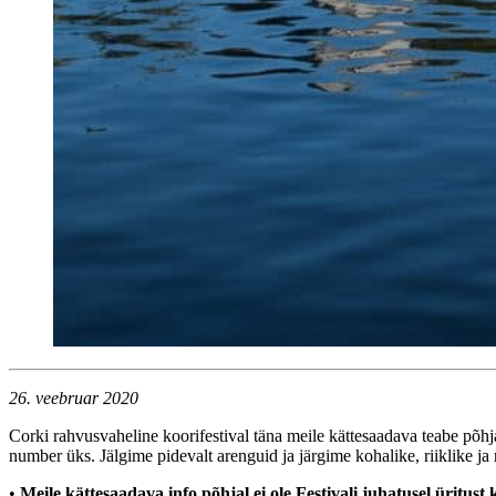
26. veebruar 2020
Corki rahvusvaheline koorifestival täna meile kättesaadava teabe põhjal 
number üks. Jälgime pidevalt arenguid ja järgime kohalike, riiklike ja
•
Meile kättesaadava info põhjal ei ole Festivali juhatusel üritust k