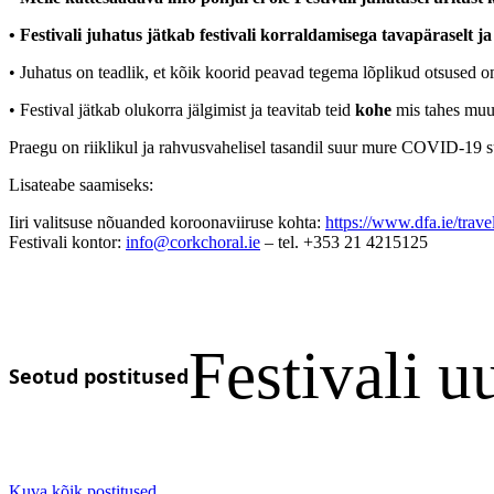
• Festivali juhatus jätkab festivali korraldamisega tavapäraselt j
• Juhatus on teadlik, et kõik koorid peavad tegema lõplikud otsused 
• Festival jätkab olukorra jälgimist ja teavitab teid
kohe
mis tahes muud
Praegu on riiklikul ja rahvusvahelisel tasandil suur mure COVID-19 suu
Lisateabe saamiseks:
Iiri valitsuse nõuanded koroonaviiruse kohta:
https://www.dfa.ie/trave
Festivali kontor:
info@corkchoral.ie
– tel. +353 21 4215125
Festivali u
Seotud postitused
Kuva kõik postitused