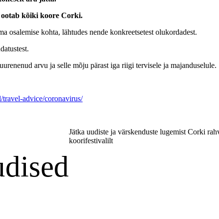
a ootab kõiki koore Corki.
oma osalemise kohta, lähtudes nende konkreetsetest olukordadest.
atustest.
renenud arvu ja selle mõju pärast iga riigi tervisele ja majanduselule. 
l/travel-advice/coronavirus/
Jätka uudiste ja värskenduste lugemist Corki rah
koorifestivalilt
udised