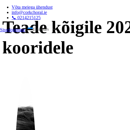
Võta meiega ühendust
info@corkchoral.ie
📞 0214215125
Teade kõigile 202
Estonian
Sisselogimine
a
English
kooridele
Bulgarian
Czech
Danish
German
Greek
Spanish
French
Hungarian
Italian
Polish
Portuguese