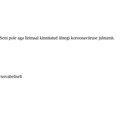
Seni pole aga Iirimaal kinnitatud ühtegi koroonaviiruse juhtumit.
vusvaheliselt