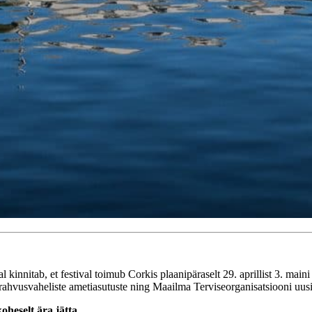
kinnitab, et festival toimub Corkis plaanipäraselt 29. aprillist 3. maini 
 rahvusvaheliste ametiasutuste ning Maailma Terviseorganisatsiooni uusi
oheselt ära jätta.