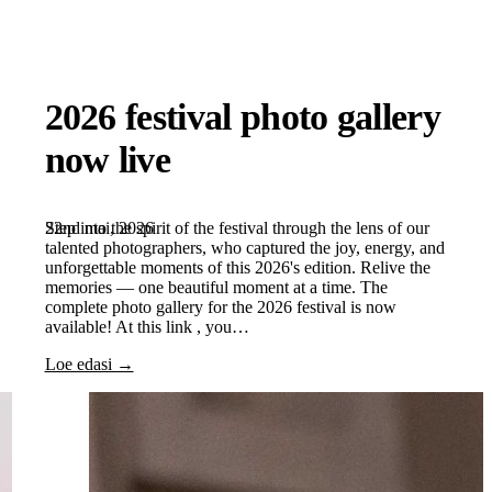
2026 festival photo gallery
now live
22nd mai, 2026
Step into the spirit of the festival through the lens of our
talented photographers, who captured the joy, energy, and
unforgettable moments of this 2026's edition. Relive the
memories — one beautiful moment at a time. The
complete photo gallery for the 2026 festival is now
available! At this link , you…
Loe edasi →