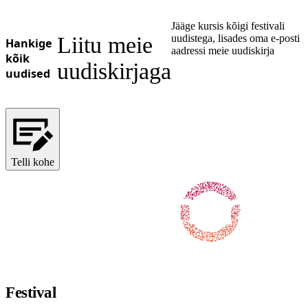
Jääge kursis kõigi festivali
Liitu meie
uudistega, lisades oma e-posti
Hankige
aadressi meie uudiskirja
kõik
uudiskirjaga
uudised
Telli kohe
Jälgi meid Facebookis
Jälgi meid X-is / Twitteris
Jälgi meid Instagramis
Jälgi meid Youtube'is
Jälgi meid TikTokis
Festival