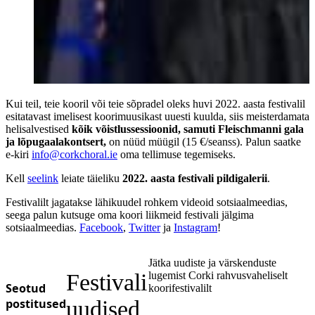
Kui teil, teie kooril või teie sõpradel oleks huvi 2022. aasta festivalil
esitatavast imelisest koorimuusikast uuesti kuulda, siis meisterdamata
helisalvestised
kõik võistlussessioonid, samuti Fleischmanni gala
ja lõpugaalakontsert,
on nüüd müügil (15 €/seanss). Palun saatke
e-kiri
info@corkchoral.ie
oma tellimuse tegemiseks.
Kell
see
link
leiate täieliku
2022. aasta festivali pildigalerii
.
Festivalilt jagatakse lähikuudel rohkem videoid sotsiaalmeedias,
seega palun kutsuge oma koori liikmeid festivali jälgima
sotsiaalmeedias.
Facebook
,
Twitter
ja
Instagram
!
Jätka uudiste ja värskenduste
Festivali
lugemist Corki rahvusvaheliselt
Seotud
koorifestivalilt
postitused
uudised