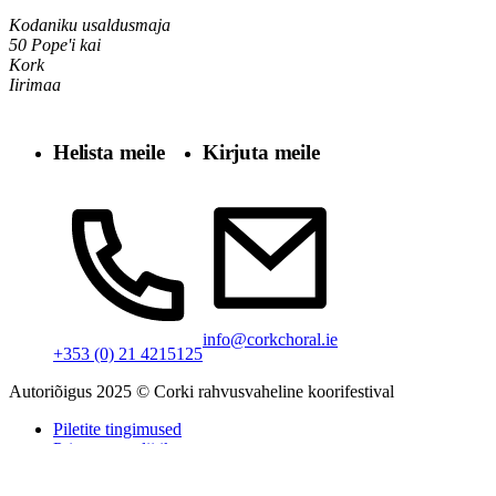
Kodaniku usaldusmaja
50 Pope'i kai
Kork
Iirimaa
Helista meile
Kirjuta meile
info@corkchoral.ie
+353 (0) 21 4215125
Autoriõigus 2025 © Corki rahvusvaheline koorifestival
Piletite tingimused
Privaatsuspoliitika
Küpsiste poliitika
Ligipääsetavuse avaldus