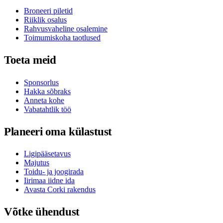
Broneeri piletid
Riiklik osalus
Rahvusvaheline osalemine
Toimumiskoha taotlused
Toeta meid
Sponsorlus
Hakka sõbraks
Anneta kohe
Vabatahtlik töö
Planeeri oma külastust
Ligipääsetavus
Majutus
Toidu- ja joogirada
Iirimaa iidne ida
Avasta Corki rakendus
Võtke ühendust