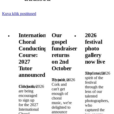
Kuva kõik postitused
International
Our
2026
Choral
gospel
festival
Conducting
fundraiser
photo
Course:
returns
gallery
2027
on 2nd
now live
Tutor
October
22nd mai, 2026
Step into the
announced!
spirit of the
7th juuli, 2026
If you're in
festival
Cork and
15th juuli, 2026
Conductors
through the
can't get
are being
lens of our
enough of
encouraged
talented
choral
to sign up
photographers,
music, we're
for the 2027
who
delighted to
International
captured the
announce
Choral