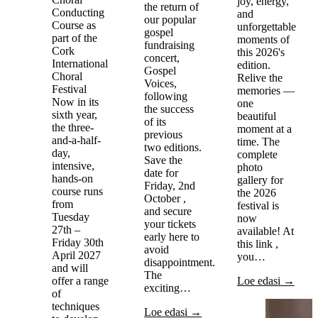
joy, energy,
the return of
Conducting
and
our popular
Course as
unforgettable
gospel
part of the
moments of
fundraising
Cork
this 2026's
concert,
International
edition.
Gospel
Choral
Relive the
Voices,
Festival
memories —
following
Now in its
one
the success
sixth year,
beautiful
of its
the three-
moment at a
previous
and-a-half-
time. The
two editions.
day,
complete
Save the
intensive,
photo
date for
hands-on
gallery for
Friday, 2nd
course runs
the 2026
October ,
from
festival is
and secure
Tuesday
now
your tickets
27th –
available! At
early here to
Friday 30th
this link ,
avoid
April 2027
you…
disappointment.
and will
The
offer a range
Loe edasi →
exciting…
of
techniques
Loe edasi →