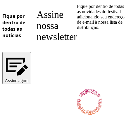
Fique por dentro de todas
Assine
as novidades do festival
Fique por
adicionando seu endereço
dentro de
de e-mail à nossa lista de
nossa
distribuição.
todas as
newsletter
notícias
Assine agora
Siga-nos no Facebook
Siga-nos no X / Twitter
Siga-nos no Instagram
Siga-nos no YouTube
Siga-nos no TikTok