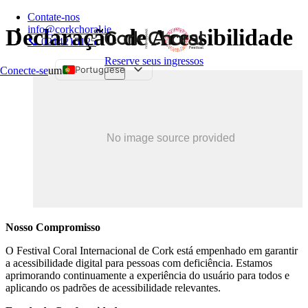
Contate-nos
info@corkchoral.ie
Declaração de Acessibilidade
📞 0214215125
Reserve seus ingressos
Portuguese
Conecte-se
um
English
Bulgarian
Czech
Danish
German
Greek
Spanish
Nosso Compromisso
Estonian
French
O Festival Coral Internacional de Cork está empenhado em garantir
a acessibilidade digital para pessoas com deficiência. Estamos
Hungarian
aprimorando continuamente a experiência do usuário para todos e
Italian
aplicando os padrões de acessibilidade relevantes.
Polish