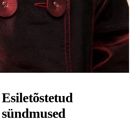
Esiletõstetud
sündmused