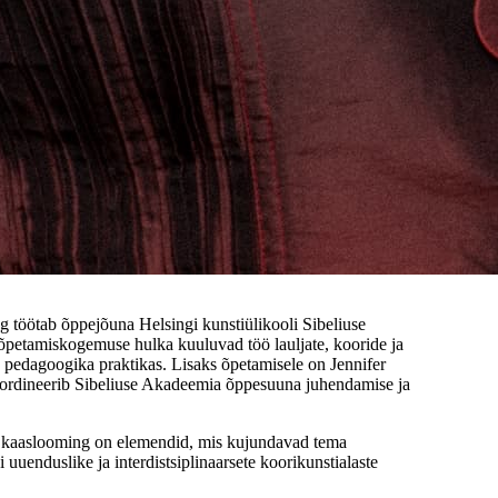
g töötab õppejõuna Helsingi kunstiülikooli Sibeliuse
etamiskogemuse hulka kuuluvad töö lauljate, kooride ja
a pedagoogika praktikas. Lisaks õpetamisele on Jennifer
oordineerib Sibeliuse Akadeemia õppesuuna juhendamise ja
ja kaaslooming on elemendid, mis kujundavad tema
uuenduslike ja interdistsiplinaarsete koorikunstialaste