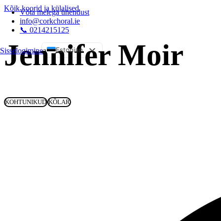
Kõik koorid ja külalised
Võta meiega ühendust
info@corkchoral.ie
📞 0214215125
Jennifer Moir
Estonian
Sisselogimine
a
English
Bulgarian
Czech
KOHTUNIKUD
KÕLAR
Danish
German
Greek
Spanish
French
Hungarian
Italian
Polish
Portuguese