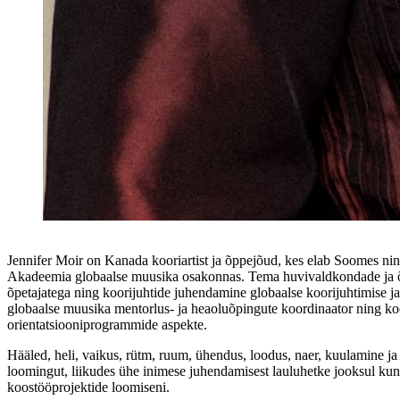
Jennifer Moir on Kanada kooriartist ja õppejõud, kes elab Soomes nin
Akadeemia globaalse muusika osakonnas. Tema huvivaldkondade ja õp
õpetajatega ning koorijuhtide juhendamine globaalse koorijuhtimise j
globaalse muusika mentorlus- ja heaoluõpingute koordinaator ning k
orientatsiooniprogrammide aspekte.
Hääled, heli, vaikus, rütm, ruum, ühendus, loodus, naer, kuulamine 
loomingut, liikudes ühe inimese juhendamisest lauluhetke jooksul kuni 
koostööprojektide loomiseni.