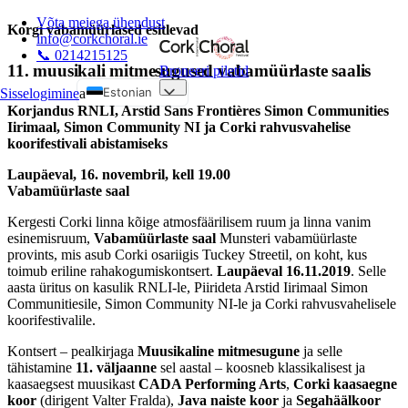
Võta meiega ühendust
Korgi vabamüürlased esitlevad
info@corkchoral.ie
📞 0214215125
11. muusikali mitmesugused
vabamüürlaste saalis
Broneeri piletid
Estonian
Sisselogimine
a
Korjandus RNLI, Arstid Sans Frontières Simon Communities
English
Iirimaal, Simon Community NI ja Corki rahvusvahelise
koorifestivali abistamiseks
Bulgarian
Czech
Laupäeval, 16. novembril, kell 19.00
Vabamüürlaste saal
Danish
Kergesti Corki linna kõige atmosfäärilisem ruum ja linna vanim
German
esinemisruum,
Vabamüürlaste saal
Munsteri vabamüürlaste
Greek
provints, mis asub Corki osariigis Tuckey Streetil, on koht, kus
toimub eriline rahakogumiskontsert.
Laupäeval 16.11.2019
. Selle
Spanish
aasta üritus on kasulik RNLI-le, Piirideta Arstid Iirimaal Simon
French
Communitiesile, Simon Community NI-le ja Corki rahvusvahelisele
koorifestivalile.
Hungarian
Kontsert – pealkirjaga
Muusikaline mitmesugune
ja selle
Italian
tähistamine
11. väljaanne
sel aastal – koosneb klassikalisest ja
Polish
kaasaegsest muusikast
CADA Performing Arts
,
Corki kaasaegne
koor
(dirigent Valter Fralda),
Java naiste koor
ja
Segahäälkoor
Portuguese