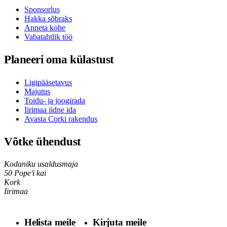
Sponsorlus
Hakka sõbraks
Anneta kohe
Vabatahtlik töö
Planeeri oma külastust
Ligipääsetavus
Majutus
Toidu- ja joogirada
Iirimaa iidne ida
Avasta Corki rakendus
Võtke ühendust
Kodaniku usaldusmaja
50 Pope'i kai
Kork
Iirimaa
Helista meile
Kirjuta meile