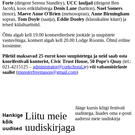
Forte
(dirigent Serena Standley),
UCC lauljad
(dirigent Ben
Ukrainian
Jacob), koos erikülalistega
Denis Lane
(bariton),
Noel Somers
(tenor),
Maeve Anne O'Brien
(metsosopran),
Anne Birmingham
sopran,
Tom Doyle
(saatja),
Eddie Dooley
(klassikaline kitarr) ja
teised külalisartistid.
Õhtu algab kell 19.00 kontserdieelsete jookide ja suupistete
vastuvõtuga, kontsert algab kell 20.00 Lodge Roomis. Õhtul eriline
loosimine.
Piletid maksavad 25 eurot koos suupistetega ja neid saab osta
koorifestivali kontorist, Civic Trust House, 50 Pope's Quay
(tel.:
021-4215125 –
administrator@corkchoral.i
e)
või vabamüürlaste
saalist
(
munsterfreemason@gmail.com
)
Jääge kursis kõigi festivali
Liitu meie
uudistega, lisades oma e-posti
Hankige
aadressi meie uudiskirja
kõik
uudiskirjaga
uudised