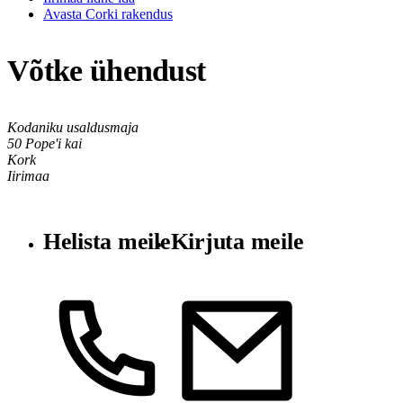
Avasta Corki rakendus
Võtke ühendust
Kodaniku usaldusmaja
50 Pope'i kai
Kork
Iirimaa
Helista meile
Kirjuta meile