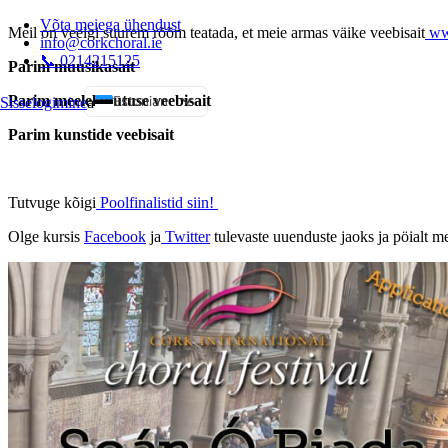
Võta meiega ühendust
Meil on veelgi suurem rõõm teatada, et meie armas väike veebisait
www
info@corkchoral.ie
📞 0214215125
Parim muusikasait
Parim meelelahutuse veebisait
Estonian
Sisselogimine
a
English
Parim kunstide veebisait
Bulgarian
Czech
Tutvuge kõigi
Poolfinalistid siin!
Danish
Olge kursis
Facebook
ja
Twitter
tulevaste uuenduste jaoks ja pöialt m
German
Greek
Spanish
French
Hungarian
Italian
Polish
Portuguese