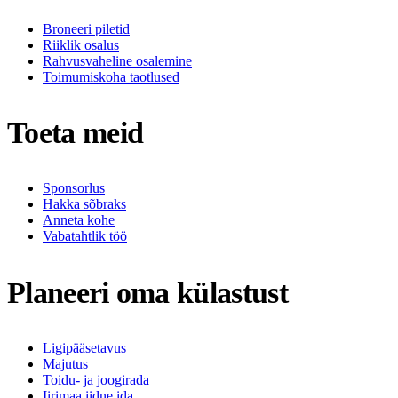
Broneeri piletid
Riiklik osalus
Rahvusvaheline osalemine
Toimumiskoha taotlused
Toeta meid
Sponsorlus
Hakka sõbraks
Anneta kohe
Vabatahtlik töö
Planeeri oma külastust
Ligipääsetavus
Majutus
Toidu- ja joogirada
Iirimaa iidne ida