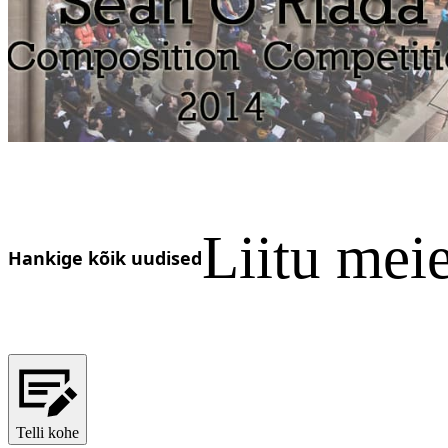
Ukrainian
Liitu mei
Hankige kõik uudised
Telli kohe