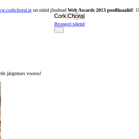
.corkchoral.ie
on nüüd jõudnud
Web Awards 2013 poolfinaalid!
Ol
Broneeri piletid
eile järgmises voorus!