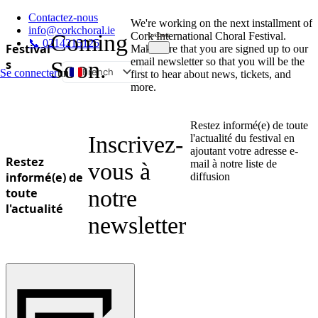
Contactez-nous
We're working on the next installment of
info@corkchoral.ie
Coming
Cork International Choral Festival.
📞 0214215125
Festival
Make sure that you are signed up to our
email newsletter so that you will be the
s
Soon.
French
Se connecter
un
first to hear about news, tickets, and
more.
English
Bulgarian
Restez informé(e) de toute
Czech
Inscrivez-
l'actualité du festival en
ajoutant votre adresse e-
Danish
Restez
mail à notre liste de
vous à
German
informé(e) de
diffusion
toute
notre
Greek
l'actualité
Spanish
newsletter
Estonian
Hungarian
Italian
Polish
Portuguese