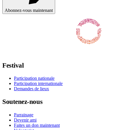
Abonnez-vous maintenant
Suivez-nous sur Facebook
Suivez-nous sur X / Twitter
Suivez-nous sur Instagram
Suivez-nous sur YouTube
Suivez-nous sur TikTok
Festival
Participation nationale
Participation internationale
Demandes de lieux
Soutenez-nous
Parrainage
Devenir ami
Faites un don maintenant