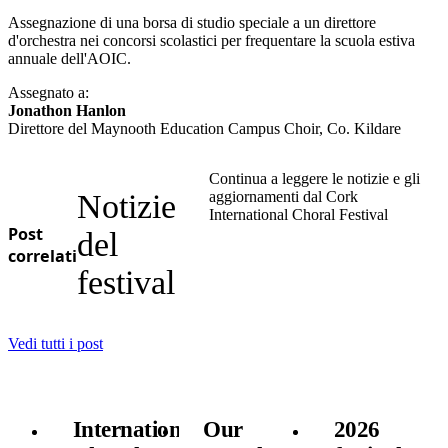
Assegnazione di una borsa di studio speciale a un direttore
d'orchestra nei concorsi scolastici per frequentare la scuola estiva
annuale dell'AOIC.
Assegnato a:
Jonathon Hanlon
Direttore del Maynooth Education Campus Choir, Co. Kildare
Continua a leggere le notizie e gli
Notizie
aggiornamenti dal Cork
International Choral Festival
Post
del
correlati
festival
Vedi tutti i post
International
Our
2026