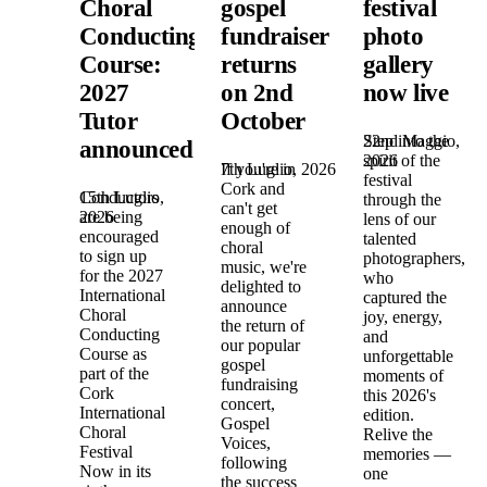
Choral
gospel
festival
Conducting
fundraiser
photo
Course:
returns
gallery
2027
on 2nd
now live
Tutor
October
22nd Maggio,
Step into the
announced!
2026
spirit of the
7th Luglio, 2026
If you're in
festival
Cork and
15th Luglio,
Conductors
through the
can't get
2026
are being
lens of our
enough of
encouraged
talented
choral
to sign up
photographers,
music, we're
for the 2027
who
delighted to
International
captured the
announce
Choral
joy, energy,
the return of
Conducting
and
our popular
Course as
unforgettable
gospel
part of the
moments of
fundraising
Cork
this 2026's
concert,
International
edition.
Gospel
Choral
Relive the
Voices,
Festival
memories —
following
Now in its
one
the success