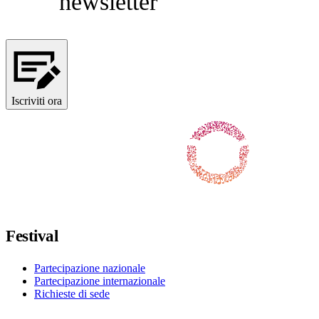
newsletter
Iscriviti ora
Seguici su Facebook
Seguici su X / Twitter
Seguici su Instagram
Seguici su Youtube
Seguici su TikTok
Festival
Partecipazione nazionale
Partecipazione internazionale
Richieste di sede