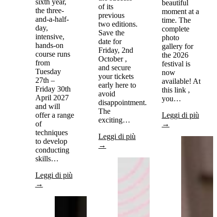
sixth year,
beautiful
of its
the three-
moment at a
previous
and-a-half-
time. The
two editions.
day,
complete
Save the
intensive,
photo
date for
hands-on
gallery for
Friday, 2nd
course runs
the 2026
October ,
from
festival is
and secure
Tuesday
now
your tickets
27th –
available! At
early here to
Friday 30th
this link ,
avoid
April 2027
you…
disappointment.
and will
The
offer a range
Leggi di più
exciting…
of
→
techniques
Leggi di più
to develop
→
conducting
skills…
Leggi di più
→