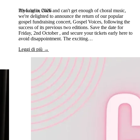
7th Luglio, 2026
If you're in Cork and can't get enough of choral music,
we're delighted to announce the return of our popular
gospel fundraising concert, Gospel Voices, following the
success of its previous two editions. Save the date for
Friday, 2nd October , and secure your tickets early here to
avoid disappointment. The exciting…
Leggi di più →