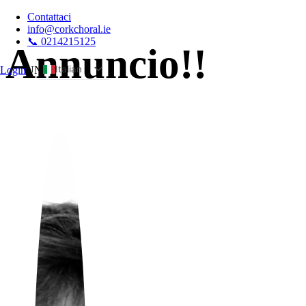
Contattaci
info@corkchoral.ie
📞 0214215125
Annuncio!!
Italian
Login
UN
English
Bulgarian
Czech
Danish
German
Greek
Spanish
Estonian
French
Hungarian
Polish
Portuguese