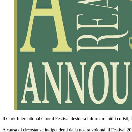
Il Cork International Choral Festival desidera informare tutti i coristi, 
A causa di circostanze indipendenti dalla nostra volontà, il Festival 20