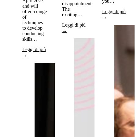
April 2027
you…
disappointment.
and will
The
offer a range
Leggi di più
exciting…
of
→
techniques
Leggi di più
to develop
→
conducting
skills…
Leggi di più
→