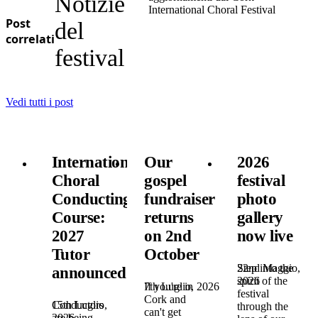
Notizie
International Choral Festival
Post
del
correlati
festival
Vedi tutti i post
International
Our
2026
Choral
gospel
festival
Conducting
fundraiser
photo
Course:
returns
gallery
2027
on 2nd
now live
Tutor
October
22nd Maggio,
Step into the
announced!
2026
spirit of the
7th Luglio, 2026
If you're in
festival
Cork and
15th Luglio,
Conductors
through the
can't get
2026
are being