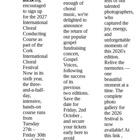
lens of our
enough of
encouraged
talented
choral
to sign up
photographers,
music, we're
for the 2027
who
delighted to
International
captured the
announce
Choral
joy, energy,
the return of
Conducting
and
our popular
Course as
unforgettable
gospel
part of the
moments of
fundraising
Cork
this 2026's
concert,
International
edition.
Gospel
Choral
Relive the
Voices,
Festival
memories —
following
Now in its
one
the success
sixth year,
beautiful
of its
the three-
moment at a
previous
and-a-half-
time. The
two editions.
day,
complete
Save the
intensive,
photo
date for
hands-on
gallery for
Friday, 2nd
course runs
the 2026
October ,
from
festival is
and secure
Tuesday
now
your tickets
27th –
available! At
early here to
Friday 30th
this link ,
avoid