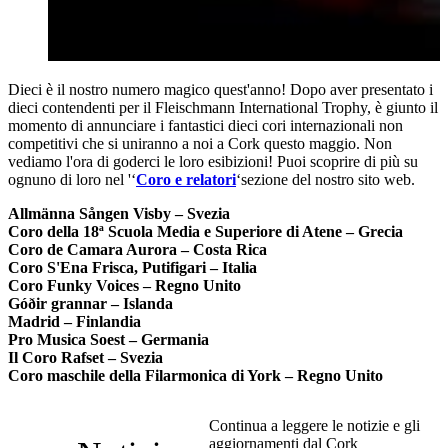
Dieci è il nostro numero magico quest'anno! Dopo aver presentato i
dieci contendenti per il Fleischmann International Trophy, è giunto il
momento di annunciare i fantastici dieci cori internazionali non
competitivi che si uniranno a noi a Cork questo maggio. Non
vediamo l'ora di goderci le loro esibizioni! Puoi scoprire di più su
ognuno di loro nel '‘
Coro e relatori
‘sezione del nostro sito web.
Allmänna Sången Visby – Svezia
Coro della 18ª Scuola Media e Superiore di Atene – Grecia
Coro de Camara Aurora – Costa Rica
Coro S'Ena Frisca, Putifigari – Italia
Coro Funky Voices – Regno Unito
Góðir grannar – Islanda
Madrid – Finlandia
Pro Musica Soest – Germania
Il Coro Rafset – Svezia
Coro maschile della Filarmonica di York – Regno Unito
Continua a leggere le notizie e gli
aggiornamenti dal Cork