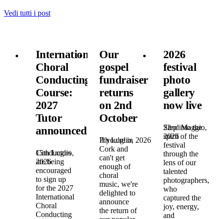
Vedi tutti i post
International
Our
2026
Choral
gospel
festival
Conducting
fundraiser
photo
Course:
returns
gallery
2027
on 2nd
now live
Tutor
October
22nd Maggio,
Step into the
announced!
2026
spirit of the
7th Luglio, 2026
If you're in
festival
Cork and
15th Luglio,
Conductors
through the
can't get
2026
are being
lens of our
enough of
encouraged
talented
choral
to sign up
photographers,
music, we're
for the 2027
who
delighted to
International
captured the
announce
Choral
joy, energy,
the return of
Conducting
and