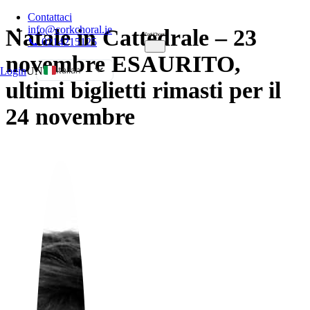
Contattaci
info@corkchoral.ie
Natale in Cattedrale – 23
📞 0214215125
novembre ESAURITO,
Italian
Login
UN
ultimi biglietti rimasti per il
English
24 novembre
Bulgarian
Czech
Danish
German
Greek
Spanish
Estonian
French
Hungarian
Polish
Portuguese