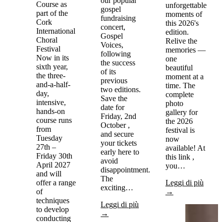
our popular
Course as
unforgettable
gospel
part of the
moments of
fundraising
Cork
this 2026's
concert,
International
edition.
Gospel
Choral
Relive the
Voices,
Festival
memories —
following
Now in its
one
the success
sixth year,
beautiful
of its
the three-
moment at a
previous
and-a-half-
time. The
two editions.
day,
complete
Save the
intensive,
photo
date for
hands-on
gallery for
Friday, 2nd
course runs
the 2026
October ,
from
festival is
and secure
Tuesday
now
your tickets
27th –
available! At
early here to
Friday 30th
this link ,
avoid
April 2027
you…
disappointment.
and will
The
offer a range
Leggi di più
exciting…
of
→
techniques
Leggi di più
to develop
→
conducting