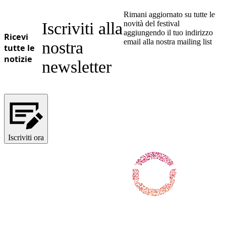
Rimani aggiornato su tutte le
Iscriviti alla
novità del festival
aggiungendo il tuo indirizzo
Ricevi
email alla nostra mailing list
nostra
tutte le
notizie
newsletter
Iscriviti ora
Seguici su Facebook
Seguici su X / Twitter
Seguici su Instagram
Seguici su Youtube
Seguici su TikTok