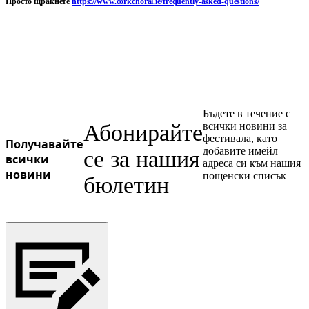
Просто щракнете
https://www.corkchoral.ie/frequently-asked-questions/
Ukrainian
Бъдете в течение с
Абонирайте
всички новини за
фестивала, като
Получавайте
добавите имейл
се за нашия
всички
адреса си към нашия
новини
пощенски списък
бюлетин