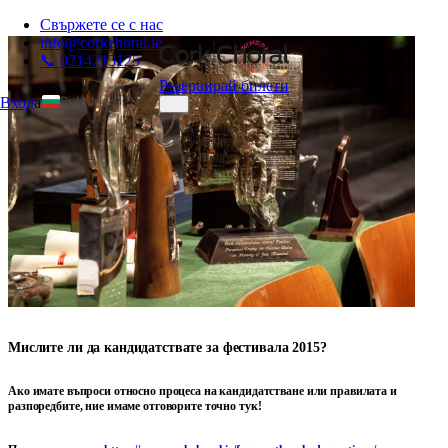
Свържете се с нас
info@corkchoral.ie
📞 0214215125
Резервирай билети
Bulgarian
Вход
а
English
Czech
Danish
German
Greek
Spanish
Estonian
French
Мислите ли да кандидатствате за фестивала 2015?
Hungarian
Italian
Ако имате въпроси относно процеса на кандидатстване или правилата и
разпоредбите, ние имаме отговорите точно тук!
Polish
Portuguese