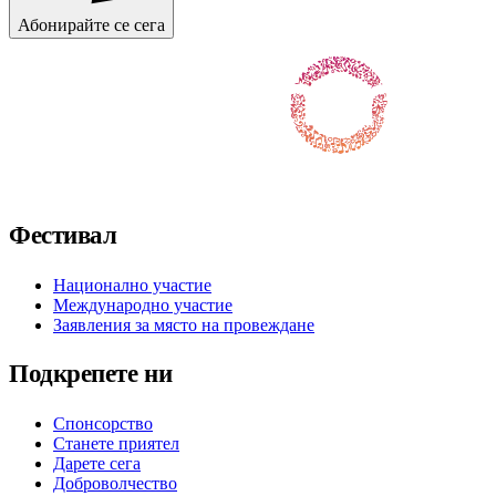
Абонирайте се сега
Последвайте ни във Facebook
Последвайте ни в X / Twitter
Последвайте ни в Instagram
Последвайте ни в YouTube
Последвайте ни в TikTok
Фестивал
Национално участие
Международно участие
Заявления за място на провеждане
Подкрепете ни
Спонсорство
Станете приятел
Дарете сега
Доброволчество