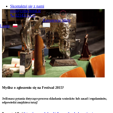
Skontaktuj się z nami
info@corkchoral.ie
📞 0214215125
Zarezerwuj bilety
Polish
Login
A
English
Bulgarian
Czech
Danish
German
Greek
Spanish
Estonian
Myślisz o zgłoszeniu się na Festiwal 2015?
French
Hungarian
Jeśli masz pytania dotyczące procesu składania wniosków lub zasad i regulaminów,
odpowiedzi znajdziesz tutaj!
Italian
Portuguese