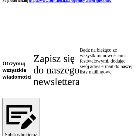
Po prostu kliknij
https://www.corkchoral.ie/frequently-asked-questions/
Ukrainian
Bądź na bieżąco ze
Zapisz się
wszystkimi nowościami
festiwalowymi, dodając
Otrzymuj
swój adres e-mail do naszej
do naszego
wszystkie
listy mailingowej
wiadomości
newslettera
Subskrybuj teraz