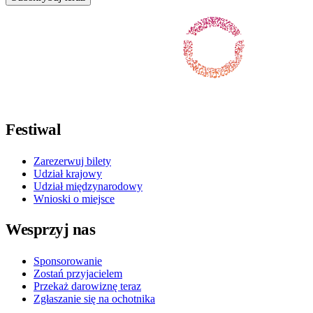
Obserwuj nas na Facebooku
Obserwuj nas na X / Twitterze
Obserwuj nas na Instagramie
Obserwuj nas na Youtube
Obserwuj nas na TikToku
Festiwal
Zarezerwuj bilety
Udział krajowy
Udział międzynarodowy
Wnioski o miejsce
Wesprzyj nas
Sponsorowanie
Zostań przyjacielem
Przekaż darowiznę teraz
Zgłaszanie się na ochotnika