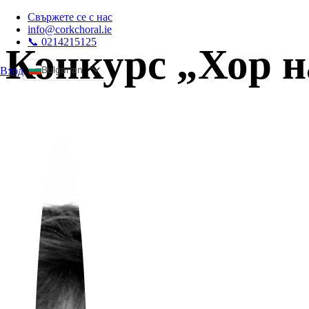
Свържете се с нас
info@corkchoral.ie
📞 0214215125
Конкурс „Хор н
Bulgarian
Вход
а
English
Czech
Danish
German
Greek
Spanish
Estonian
French
Hungarian
Italian
Polish
Portuguese