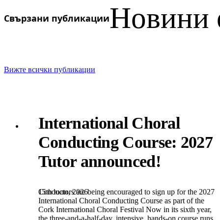
Новини 
Свързани публикации
Вижте всички публикации
International Choral
Conducting Course: 2027
Tutor announced!
15th юли, 2026
Conductors are being encouraged to sign up for the 2027
International Choral Conducting Course as part of the
Cork International Choral Festival Now in its sixth year,
the three-and-a-half-day, intensive, hands-on course runs