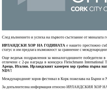
След вълнението и успеха на първото състезание от миналата г
ИРЛАНДСКИ ХОР НА ГОДИНАТА
е нашето престижно съби
статус и им предлага възможност за сравнение с международни
Още веднъж поздравления за миналогодишните победител
отличени с 2-ра награда в конкурса Fleischmann International 
Арецо, Италия. Ирландският камерен хор грабна първа нагр
NDV!
Международният хоров фестивал в Корк пожелава на Бърни и New
За допълнителна информация относно ИРЛАНДСКИЯ ХОР Н