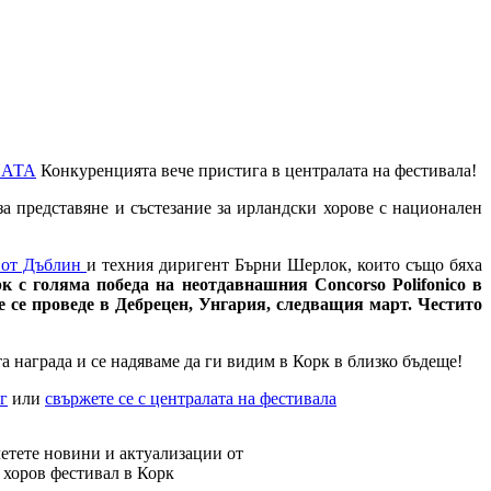
НАТА
Конкуренцията вече пристига в централата на фестивала!
а представяне и състезание за ирландски хорове с национален
 от Дъблин
и техния диригент Бърни Шерлок, които също бяха
к с голяма победа на неотдавнашния Concorso Polifonico в
е се проведе в Дебрецен, Унгария, следващия март. Честито
 награда и се надяваме да ги видим в Корк в близко бъдеще!
г
или
свържете се с централата на фестивала
етете новини и актуализации от
хоров фестивал в Корк