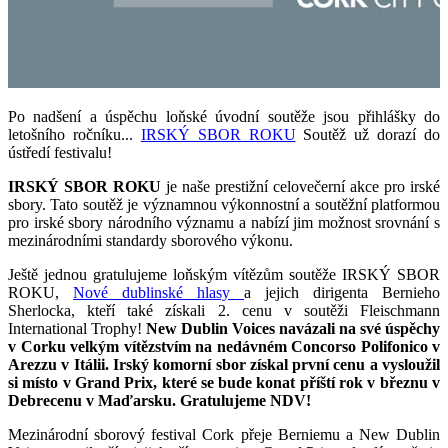
Po nadšení a úspěchu loňské úvodní soutěže jsou přihlášky do
letošního ročníku...
IRSKÝ SBOR ROKU
Soutěž už dorazí do
ústředí festivalu!
IRSKÝ SBOR ROKU
je naše prestižní celovečerní akce pro irské
sbory. Tato soutěž je významnou výkonnostní a soutěžní platformou
pro irské sbory národního významu a nabízí jim možnost srovnání s
mezinárodními standardy sborového výkonu.
Ještě jednou gratulujeme loňským vítězům soutěže IRSKÝ SBOR
ROKU,
Nové dublinské hlasy
a jejich dirigenta Bernieho
Sherlocka, kteří také získali 2. cenu v soutěži Fleischmann
International Trophy!
New Dublin Voices navázali na své úspěchy
v Corku velkým vítězstvím na nedávném Concorso Polifonico v
Arezzu v Itálii. Irský komorní sbor získal první cenu a vysloužil
si místo v Grand Prix, které se bude konat příští rok v březnu v
Debrecenu v Maďarsku. Gratulujeme NDV!
Mezinárodní sborový festival Cork přeje Berniemu a New Dublin