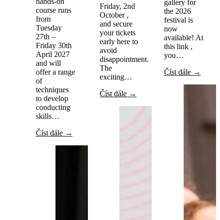
hands-on
gallery for
Friday, 2nd
course runs
the 2026
October ,
from
festival is
and secure
Tuesday
now
your tickets
27th –
available! At
early here to
Friday 30th
this link ,
avoid
April 2027
you…
disappointment.
and will
The
offer a range
Číst dále →
exciting…
of
techniques
Číst dále →
to develop
conducting
skills…
Číst dále →