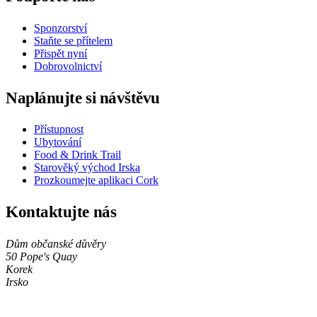
Sponzorství
Staňte se přítelem
Přispět nyní
Dobrovolnictví
Naplánujte si návštěvu
Přístupnost
Ubytování
Food & Drink Trail
Starověký východ Irska
Prozkoumejte aplikaci Cork
Kontaktujte nás
Dům občanské důvěry
50 Pope's Quay
Korek
Irsko