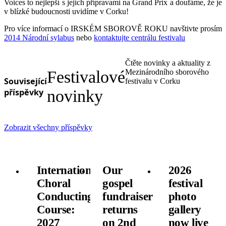
Voices to nejlepší s jejich přípravami na Grand Prix a doufáme, že je
v blízké budoucnosti uvidíme v Corku!
Pro více informací o IRSKÉM SBOROVĚ ROKU navštivte prosím
2014 Národní sylabus
nebo
kontaktujte centrálu festivalu
Čtěte novinky a aktuality z
Festivalové
Mezinárodního sborového
Související
festivalu v Corku
příspěvky
novinky
Zobrazit všechny příspěvky
International
Our
2026
Choral
gospel
festival
Conducting
fundraiser
photo
Course:
returns
gallery
2027
on 2nd
now live