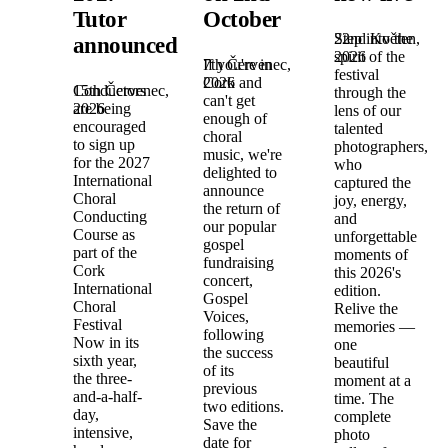
Tutor
October
22nd Květen,
Step into the
announced!
2026
spirit of the
7th Červenec,
If you're in
festival
2026
Cork and
15th Červenec,
Conductors
through the
can't get
2026
are being
lens of our
enough of
encouraged
talented
choral
to sign up
photographers,
music, we're
for the 2027
who
delighted to
International
captured the
announce
Choral
joy, energy,
the return of
Conducting
and
our popular
Course as
unforgettable
gospel
part of the
moments of
fundraising
Cork
this 2026's
concert,
International
edition.
Gospel
Choral
Relive the
Voices,
Festival
memories —
following
Now in its
one
the success
sixth year,
beautiful
of its
the three-
moment at a
previous
and-a-half-
time. The
two editions.
day,
complete
Save the
intensive,
photo
date for