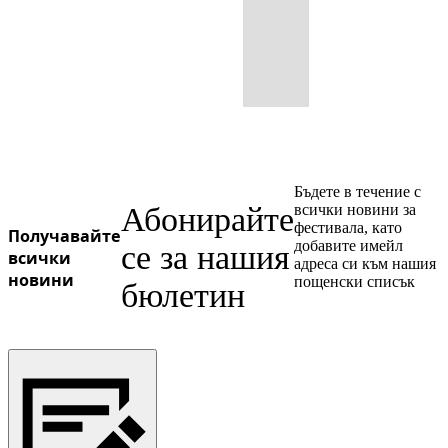
Бъдете в течение с
Абонирайте
всички новини за
фестивала, като
Получавайте
добавите имейл
се за нашия
всички
адреса си към нашия
новини
пощенски списък
бюлетин