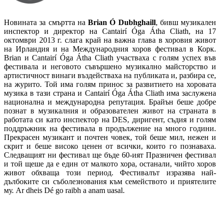
Новината за смъртта на
Brian Ó Dubhghaill
, бивш музикален
инспектор и директор на Cantairí Óga Átha Cliath, на 17
октомври 2013 г. слага край на важна глава в хоровия живот
на Ирландия и на Международния хоров фестивал в Корк.
Brian и Cantairí Óga Átha Cliath участваха с голям успех във
фестивала и неговото съвършено музикално майсторство и
артистичност винаги въздействаха на публиката и, разбира се,
на журито. Той има голям принос за развитието на хоровата
музика в тази страна и Cantairí Óga Átha Cliath има заслужена
национална и международна репутация. Брайън беше добре
познат в музикалния и образователен живот на страната в
работата си като инспектор на DES, диригент, съдия и голям
поддръжник на фестивала в продължение на много години.
Прекрасен музикант и почтен човек, той беше мил, нежен и
скрит и беше високо ценен от всички, които го познаваха.
Следващият ни фестивал ще бъде 60-ият Празничен фестивал
и той щеше да е един от малкото хора, останали, чийто хоров
живот обхваща този период. Фестивалът изразява най-
дълбоките си съболезнования към семейството и приятелите
му. Ar dheis Dé go raibh a anam uasal.