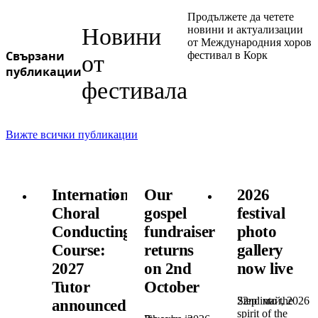
Продължете да четете
Новини
новини и актуализации
от Международния хоров
Свързани
фестивал в Корк
от
публикации
фестивала
Вижте всички публикации
International
Our
2026
Choral
gospel
festival
Conducting
fundraiser
photo
Course:
returns
gallery
2027
on 2nd
now live
Tutor
October
22nd май, 2026
Step into the
announced!
spirit of the