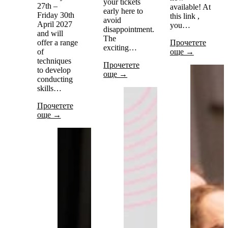
your tickets
27th –
available! At
early here to
Friday 30th
this link ,
avoid
April 2027
you…
disappointment.
and will
The
offer a range
Прочетете
exciting…
of
още →
techniques
Прочетете
to develop
още →
conducting
skills…
Прочетете
още →