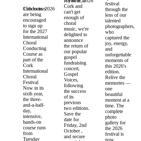
7th юли, 2026
If you're in
festival
Cork and
15th юли, 2026
Conductors
through the
can't get
are being
lens of our
enough of
encouraged
talented
choral
to sign up
photographers,
music, we're
for the 2027
who
delighted to
International
captured the
announce
Choral
joy, energy,
the return of
Conducting
and
our popular
Course as
unforgettable
gospel
part of the
moments of
fundraising
Cork
this 2026's
concert,
International
edition.
Gospel
Choral
Relive the
Voices,
Festival
memories —
following
Now in its
one
the success
sixth year,
beautiful
of its
the three-
moment at a
previous
and-a-half-
time. The
two editions.
day,
complete
Save the
intensive,
photo
date for
hands-on
gallery for
Friday, 2nd
course runs
the 2026
October ,
from
festival is
and secure
Tuesday
now