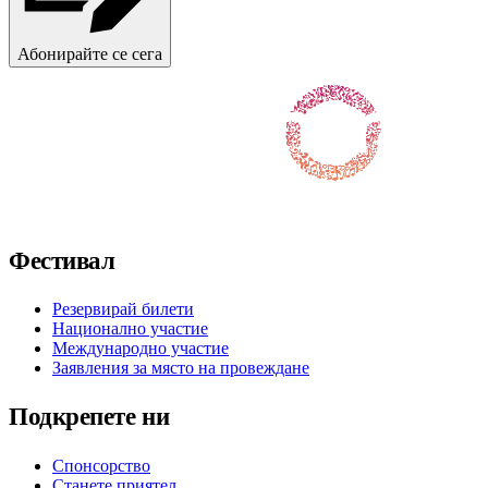
Абонирайте се сега
Последвайте ни във Facebook
Последвайте ни в X / Twitter
Последвайте ни в Instagram
Последвайте ни в YouTube
Последвайте ни в TikTok
Фестивал
Резервирай билети
Национално участие
Международно участие
Заявления за място на провеждане
Подкрепете ни
Спонсорство
Станете приятел