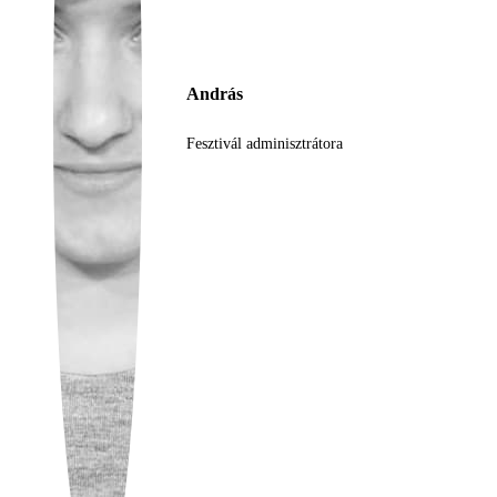
Ukrainian
András
Fesztivál adminisztrátora