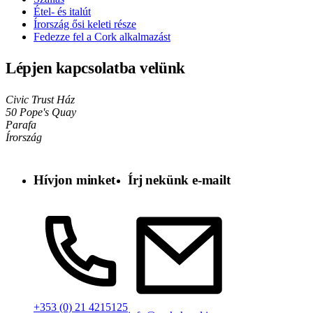
Étel- és italút
Írország ősi keleti része
Fedezze fel a Cork alkalmazást
Lépjen kapcsolatba velünk
Civic Trust Ház
50 Pope's Quay
Parafa
Írország
Hívjon minket
Írj nekünk e-mailt
+353 (0) 21 4215125