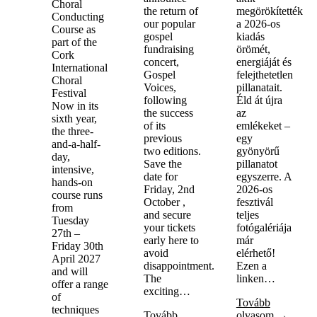
Choral
the return of
megörökítették
Conducting
our popular
a 2026-os
Course as
gospel
kiadás
part of the
fundraising
örömét,
Cork
concert,
energiáját és
International
Gospel
felejthetetlen
Choral
Voices,
pillanatait.
Festival
following
Éld át újra
Now in its
the success
az
sixth year,
of its
emlékeket –
the three-
previous
egy
and-a-half-
two editions.
gyönyörű
day,
Save the
pillanatot
intensive,
date for
egyszerre. A
hands-on
Friday, 2nd
2026-os
course runs
October ,
fesztivál
from
and secure
teljes
Tuesday
your tickets
fotógalériája
27th –
early here to
már
Friday 30th
avoid
elérhető!
April 2027
disappointment.
Ezen a
and will
The
linken…
offer a range
exciting…
of
Tovább
techniques
Tovább
olvasom →