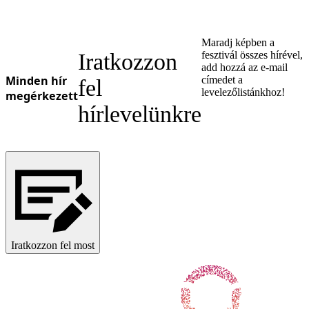
Maradj képben a
Iratkozzon
fesztivál összes hírével,
add hozzá az e-mail
Minden hír
címedet a
fel
levelezőlistánkhoz!
megérkezett
hírlevelünkre
Iratkozzon fel most