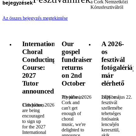
a Cork Nemzetközi
bejegyzések
Kórusfesztiválról
Az összes bejegyzés megtekintése
International
Our
A 2026-
Choral
gospel
os
Conducting
fundraiser
fesztivál
Course:
returns
fotógalériáj
2027
on 2nd
már
Tutor
October
elérhető
announced!
7th július, 2026
If you're in
2026. május 22.
Lépj be a
Cork and
fesztivál
15th július, 2026
Conductors
can't get
szellemébe
are being
enough of
tehetséges
encouraged
choral
fotósaink
to sign up
music, we're
lencséjén
for the 2027
delighted to
keresztül,
International
announce
akik