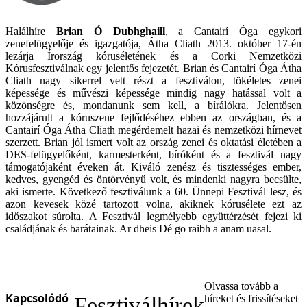
Halálhíre
Brian Ó Dubhghaill
, a Cantairí Óga egykori
zenefelügyelője és igazgatója, Átha Cliath 2013. október 17-én
lezárja Írország kóruséletének és a Corki Nemzetközi
Kórusfesztiválnak egy jelentős fejezetét. Brian és Cantairí Óga Átha
Cliath nagy sikerrel vett részt a fesztiválon, tökéletes zenei
képessége és művészi képessége mindig nagy hatással volt a
közönségre és, mondanunk sem kell, a bírálókra. Jelentősen
hozzájárult a kóruszene fejlődéséhez ebben az országban, és a
Cantairí Óga Átha Cliath megérdemelt hazai és nemzetközi hírnevet
szerzett. Brian jól ismert volt az ország zenei és oktatási életében a
DES-felügyelőként, karmesterként, bíróként és a fesztivál nagy
támogatójaként éveken át. Kiváló zenész és tisztességes ember,
kedves, gyengéd és öntörvényű volt, és mindenki nagyra becsülte,
aki ismerte. Következő fesztiválunk a 60. Ünnepi Fesztivál lesz, és
azon kevesek közé tartozott volna, akiknek kórusélete ezt az
időszakot súrolta. A Fesztivál legmélyebb együttérzését fejezi ki
családjának és barátainak. Ar dheis Dé go raibh a anam uasal.
Olvassa tovább a
Kapcsolódó
Fesztiválhírek
híreket és frissítéseket