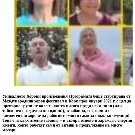
Уникалното
Хорови произведения
Програмата беше стартирана от
Международния хоров фестивал в Корк през януари 2021 г. с цел да
превърне групи от колеги, които никога преди не са пяли (или
тайно пеят под душа от години!), в забавни, енергични и
компетентни хорове на работното място само за няколко седмици!
Това е изключително забавно – и събира отново и зарежда с енергия
колеги, които работят сами от вкъщи в продължение на много
месеци.