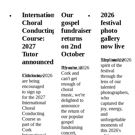
International
Our
2026
Choral
gospel
festival
Conducting
fundraiser
photo
Course:
returns
gallery
2027
on 2nd
now live
Tutor
October
22nd май, 2026
Step into the
announced!
spirit of the
7th юли, 2026
If you're in
festival
Cork and
15th юли, 2026
Conductors
through the
can't get
are being
lens of our
enough of
encouraged
talented
choral
to sign up
photographers,
music, we're
for the 2027
who
delighted to
International
captured the
announce
Choral
joy, energy,
the return of
Conducting
and
our popular
Course as
unforgettable
gospel
part of the
moments of
fundraising
Cork
this 2026's
concert,