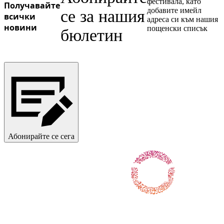
фестивала, като
Получавайте
добавите имейл
се за нашия
всички
адреса си към нашия
новини
пощенски списък
бюлетин
Абонирайте се сега
Последвайте ни във Facebook
Последвайте ни в X / Twitter
Последвайте ни в Instagram
Последвайте ни в YouTube
Последвайте ни в TikTok