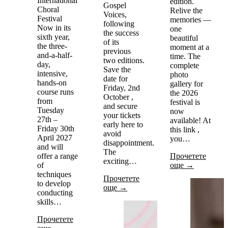
International
edition.
Gospel
Choral
Relive the
Voices,
Festival
memories —
following
Now in its
one
the success
sixth year,
beautiful
of its
the three-
moment at a
previous
and-a-half-
time. The
two editions.
day,
complete
Save the
intensive,
photo
date for
hands-on
gallery for
Friday, 2nd
course runs
the 2026
October ,
from
festival is
and secure
Tuesday
now
your tickets
27th –
available! At
early here to
Friday 30th
this link ,
avoid
April 2027
you…
disappointment.
and will
The
offer a range
Прочетете
exciting…
of
още →
techniques
Прочетете
to develop
още →
conducting
skills…
Прочетете