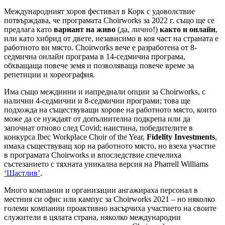
Международният хоров фестивал в Корк с удоволствие
потвърждава, че програмата Choirworks за 2022 г. също ще се
предлага като
вариант на живо
(да, лично!)
както и онлайн
,
или като хибрид от двете, независимо в коя част на страната е
работното ви място. Choirworks вече е разработена от 8-
седмична онлайн програма в 14-седмична програма,
обхващаща повече земя и позволяваща повече време за
репетиции и хореография.
Има също междинни и напреднали опции за Choirworks, с
налични 4-седмични и 8-седмични програми; това ще
подхожда на съществуващи хорове на работното място, които
може да се нуждаят от допълнителна подкрепа или да
започнат отново след Covid; наистина, победителите в
конкурса Ibec Workplace Choir of the Year,
Fidelity Investments
,
имаха съществуващ хор на работното място, но взеха участие
в програмата Choirworks и впоследствие спечелиха
състезанието с тяхната уникална версия на Pharrell Williams
‘Щастлив’
.
Много компании и организации ангажираха персонал в
местния си офис или кампус за Choirworks 2021 – но няколко
големи компании проактивно насърчиха участието на своите
служители в цялата страна, няколко международни