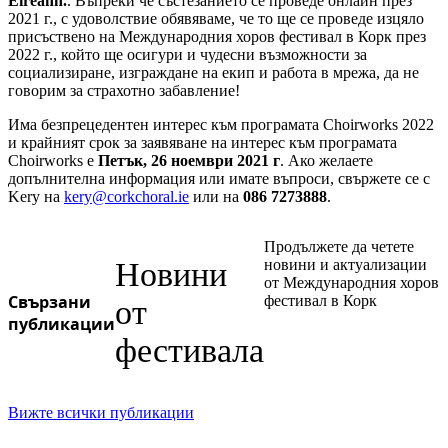
Eireann.
. Въпреки че състезанието се проведе онлайн през
2021 г., с удоволствие обявяваме, че то ще се проведе изцяло
присъствено на Международния хоров фестивал в Корк през
2022 г., който ще осигури и чудесни възможности за
социализиране, изграждане на екип и работа в мрежа, да не
говорим за страхотно забавление!
Има безпрецедентен интерес към програмата Choirworks 2022
и крайният срок за заявяване на интерес към програмата
Choirworks е
Петък, 26 ноември 2021 г
. Ако желаете
допълнителна информация или имате въпроси, свържете се с
Kery на
kery@corkchoral.ie
или на
086 7273888
.
Продължете да четете
Новини
новини и актуализации
от Международния хоров
Свързани
фестивал в Корк
от
публикации
фестивала
Вижте всички публикации