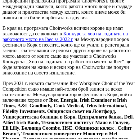
корпорации предложиха програмата Choirworks в своите
международни кампуси, която работи много добре и създаде
диалог и приятелства между колеги, които иначе може би
никога не са били в орбитата на другия.
В края на програмата Choirworks всички хорове ще имат
възможност да се включат в
Конкурс за хор на годината на
работното място на Ibec за 2022 г
на Международния хоров
фестивал в Корк с песента, която ще са учили и репетирали
заедно – състезавайки се редом с други хорове на работното
място, много от които също ще участват в Choirworks.
Конкурсът „Хор на годината на работното място на Ibec“ ще
бъде записан на живо и всеки хор на Choirworks ще получи
видеозапис на своето изпълнение.
През 2021 г. новото състезание Ibec Workplace Choir of the Year
Competition също имаше най-голям брой записи за всяко
състезание на Международния хоров фестивал в Корк, който
включваше хорове от
Ibec, Energia, Irish Examiner и Irish
Times, A&L Goodbody, Cook Medical, Telus International,
Fidelity Investments, Общински съвет на Лонгфорд,
Университетска болница в Корк, Централната банка, Dell,
Allied Irish Bank, Технологичен институт Майо в Голуей,
Eli Lilly, Болница Coombe, HSE, Общински колеж „Сейнт
Кевин“, Технологичен университет Мюнстер и Met