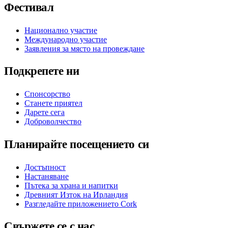
Фестивал
Национално участие
Международно участие
Заявления за място на провеждане
Подкрепете ни
Спонсорство
Станете приятел
Дарете сега
Доброволчество
Планирайте посещението си
Достъпност
Настаняване
Пътека за храна и напитки
Древният Изток на Ирландия
Разгледайте приложението Cork
Свържете се с нас