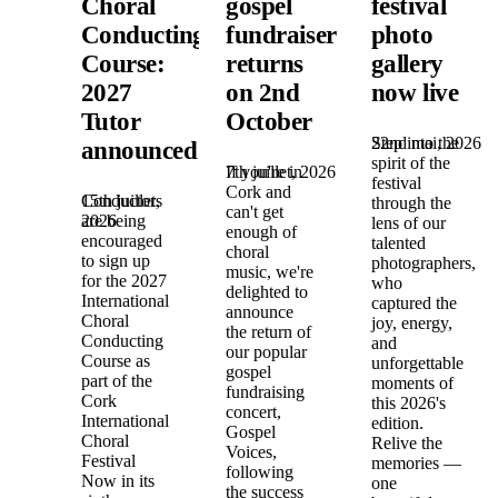
Choral
gospel
festival
Conducting
fundraiser
photo
Course:
returns
gallery
2027
on 2nd
now live
Tutor
October
22nd mai, 2026
Step into the
announced!
spirit of the
7th juillet, 2026
If you're in
festival
Cork and
15th juillet,
Conductors
through the
can't get
2026
are being
lens of our
enough of
encouraged
talented
choral
to sign up
photographers,
music, we're
for the 2027
who
delighted to
International
captured the
announce
Choral
joy, energy,
the return of
Conducting
and
our popular
Course as
unforgettable
gospel
part of the
moments of
fundraising
Cork
this 2026's
concert,
International
edition.
Gospel
Choral
Relive the
Voices,
Festival
memories —
following
Now in its
one
the success