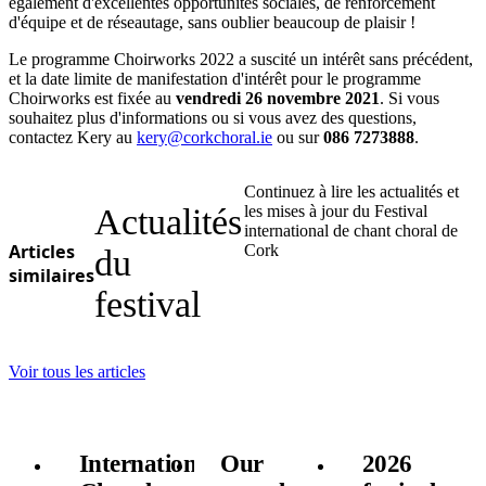
également d'excellentes opportunités sociales, de renforcement
d'équipe et de réseautage, sans oublier beaucoup de plaisir !
Le programme Choirworks 2022 a suscité un intérêt sans précédent,
et la date limite de manifestation d'intérêt pour le programme
Choirworks est fixée au
vendredi 26 novembre 2021
. Si vous
souhaitez plus d'informations ou si vous avez des questions,
contactez Kery au
kery@corkchoral.ie
ou sur
086 7273888
.
Continuez à lire les actualités et
Actualités
les mises à jour du Festival
international de chant choral de
Articles
Cork
du
similaires
festival
Voir tous les articles
International
Our
2026