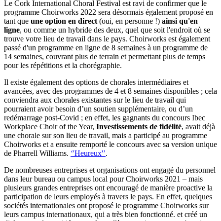
Le Cork International Choral Festival est ravi de confirmer que le
programme Choirworks 2022 sera désormais également proposé en
tant que
une option en direct
(oui, en personne !)
ainsi qu'en
ligne
, ou comme un hybride des deux, quel que soit l'endroit où se
trouve votre lieu de travail dans le pays. Choirworks est également
passé d'un programme en ligne de 8 semaines à un programme de
14 semaines, couvrant plus de terrain et permettant plus de temps
pour les répétitions et la chorégraphie.
Il existe également des options de chorales intermédiaires et
avancées, avec des programmes de 4 et 8 semaines disponibles ; cela
conviendra aux chorales existantes sur le lieu de travail qui
pourraient avoir besoin d’un soutien supplémentaire, ou d’un
redémarrage post-Covid ; en effet, les gagnants du concours Ibec
Workplace Choir of the Year,
Investissements de fidélité
, avait déjà
une chorale sur son lieu de travail, mais a participé au programme
Choirworks et a ensuite remporté le concours avec sa version unique
de Pharrell Williams.
‘'Heureux'’
.
De nombreuses entreprises et organisations ont engagé du personnel
dans leur bureau ou campus local pour Choirworks 2021 – mais
plusieurs grandes entreprises ont encouragé de manière proactive la
participation de leurs employés à travers le pays. En effet, quelques
sociétés internationales ont proposé le programme Choirworks sur
leurs campus internationaux, qui a très bien fonctionné. et créé un