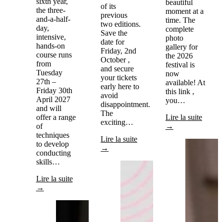
sixth year,
beautiful
of its
the three-
moment at a
previous
and-a-half-
time. The
two editions.
day,
complete
Save the
intensive,
photo
date for
hands-on
gallery for
Friday, 2nd
course runs
the 2026
October ,
from
festival is
and secure
Tuesday
now
your tickets
27th –
available! At
early here to
Friday 30th
this link ,
avoid
April 2027
you…
disappointment.
and will
The
offer a range
Lire la suite
exciting…
of
→
techniques
Lire la suite
to develop
→
conducting
skills…
Lire la suite
→