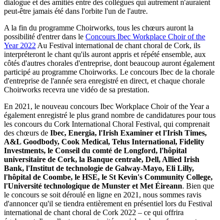
dialogue et des amitiés entre des collègues qui autrement n'auraient
peut-être jamais été dans l'orbite l'un de l'autre.
A la fin du programme Choirworks, tous les chœurs auront la
possibilité d'entrer dans le
Concours Ibec Workplace Choir of the
Year 2022
Au Festival international de chant choral de Cork, ils
interpréteront le chant qu'ils auront appris et répété ensemble, aux
côtés d'autres chorales d'entreprise, dont beaucoup auront également
participé au programme Choirworks. Le concours Ibec de la chorale
d'entreprise de l'année sera enregistré en direct, et chaque chorale
Choirworks recevra une vidéo de sa prestation.
En 2021, le nouveau concours Ibec Workplace Choir of the Year a
également enregistré le plus grand nombre de candidatures pour tous
les concours du Cork International Choral Festival, qui comprenait
des chœurs de
Ibec, Energia, l'Irish Examiner et l'Irish Times,
A&L Goodbody, Cook Medical, Telus International, Fidelity
Investments, le Conseil du comté de Longford, l'hôpital
universitaire de Cork, la Banque centrale, Dell, Allied Irish
Bank, l'Institut de technologie de Galway-Mayo, Eli Lilly,
l'hôpital de Coombe, le HSE, le St Kevin's Community College,
l'Université technologique de Munster et Met Éireann
. Bien que
le concours se soit déroulé en ligne en 2021, nous sommes ravis
d'annoncer qu'il se tiendra entièrement en présentiel lors du Festival
international de chant choral de Cork 2022 – ce qui offrira