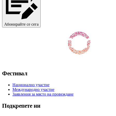
Абонирайте се сега
Последвайте ни във Facebook
Последвайте ни в X / Twitter
Последвайте ни в Instagram
Последвайте ни в YouTube
Последвайте ни в TikTok
Фестивал
Национално участие
Международно участие
Заявления за място на провеждане
Подкрепете ни