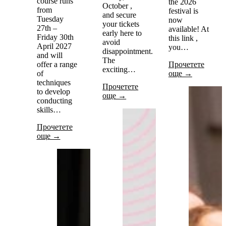
course runs
the 2026
October ,
from
festival is
and secure
Tuesday
now
your tickets
27th –
available! At
early here to
Friday 30th
this link ,
avoid
April 2027
you…
disappointment.
and will
The
offer a range
Прочетете
exciting…
of
още →
techniques
Прочетете
to develop
още →
conducting
skills…
Прочетете
още →