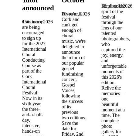
Tutor
October
22nd май, 2026
Step into the
announced!
spirit of the
7th юли, 2026
If you're in
festival
Cork and
15th юли, 2026
Conductors
through the
can't get
are being
lens of our
enough of
encouraged
talented
choral
to sign up
photographers,
music, we're
for the 2027
who
delighted to
International
captured the
announce
Choral
joy, energy,
the return of
Conducting
and
our popular
Course as
unforgettable
gospel
part of the
moments of
fundraising
Cork
this 2026's
concert,
International
edition.
Gospel
Choral
Relive the
Voices,
Festival
memories —
following
Now in its
one
the success
sixth year,
beautiful
of its
the three-
moment at a
previous
and-a-half-
time. The
two editions.
day,
complete
Save the
intensive,
photo
date for
hands-on
gallery for
Friday, 2nd