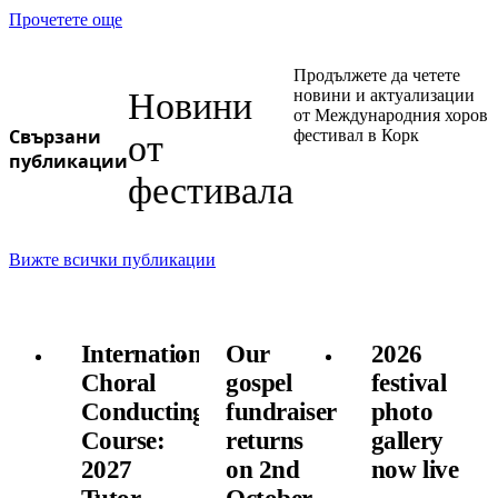
Прочетете още
Продължете да четете
Новини
новини и актуализации
от Международния хоров
Свързани
фестивал в Корк
от
публикации
фестивала
Вижте всички публикации
International
Our
2026
Choral
gospel
festival
Conducting
fundraiser
photo
Course:
returns
gallery
2027
on 2nd
now live