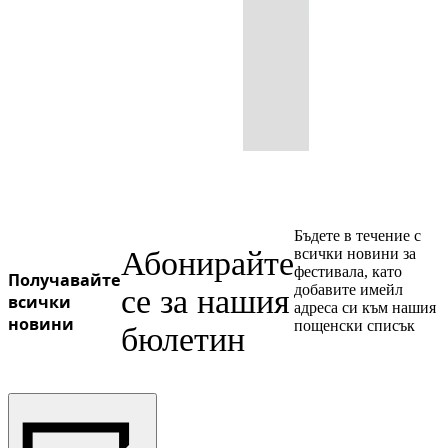
Бъдете в течение с
Абонирайте
всички новини за
фестивала, като
Получавайте
добавите имейл
се за нашия
всички
адреса си към нашия
новини
пощенски списък
бюлетин