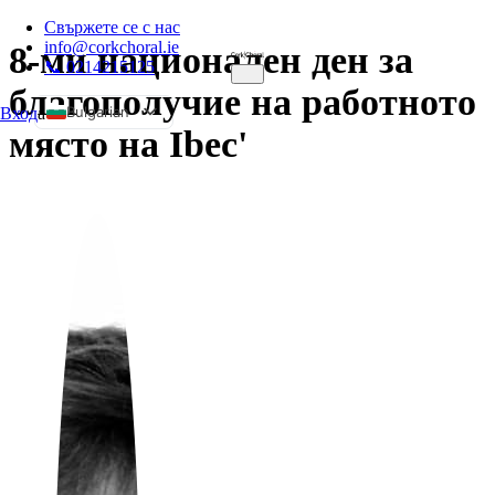
Свържете се с нас
info@corkchoral.ie
8-ми национален ден за
📞 0214215125
благополучие на работното
Bulgarian
Вход
а
място на Ibec'
English
Czech
Danish
German
Greek
Spanish
Estonian
French
Hungarian
Italian
Polish
Portuguese