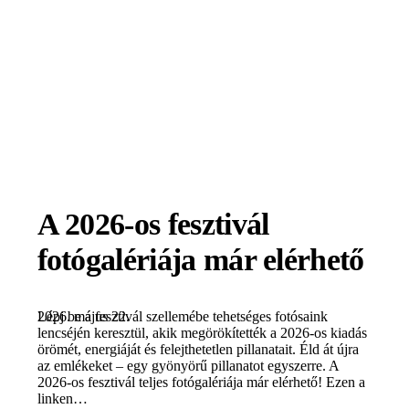
A 2026-os fesztivál
fotógalériája már elérhető
2026. május 22.
Lépj be a fesztivál szellemébe tehetséges fotósaink
lencséjén keresztül, akik megörökítették a 2026-os kiadás
örömét, energiáját és felejthetetlen pillanatait. Éld át újra
az emlékeket – egy gyönyörű pillanatot egyszerre. A
2026-os fesztivál teljes fotógalériája már elérhető! Ezen a
linken…