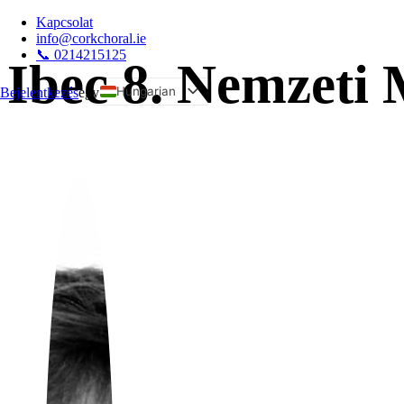
Kapcsolat
info@corkchoral.ie
📞 0214215125
Ibec 8. Nemzeti
Hungarian
Bejelentkezés
egy
English
Bulgarian
Czech
Danish
German
Greek
Spanish
Estonian
French
Italian
Polish
Portuguese