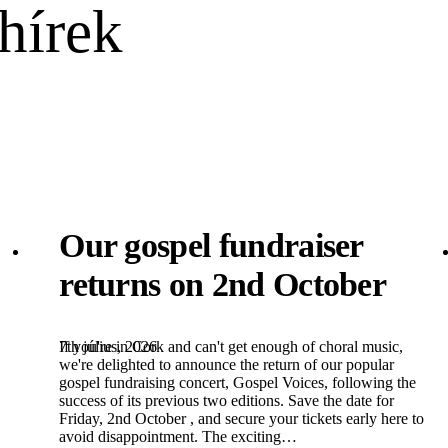
hírek
Our gospel fundraiser
returns on 2nd October
7th július, 2026
If you're in Cork and can't get enough of choral music,
we're delighted to announce the return of our popular
gospel fundraising concert, Gospel Voices, following the
success of its previous two editions. Save the date for
Friday, 2nd October , and secure your tickets early here to
avoid disappointment. The exciting…