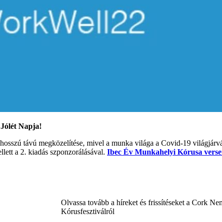
Jólét Napja!
 hosszú távú megközelítése, mivel a munka világa a Covid-19 világjárvá
lett a 2. kiadás szponzorálásával.
Ibec Év Munkahelyi Kórusa vers
Olvassa tovább a híreket és frissítéseket a Cork N
Kórusfesztiválról