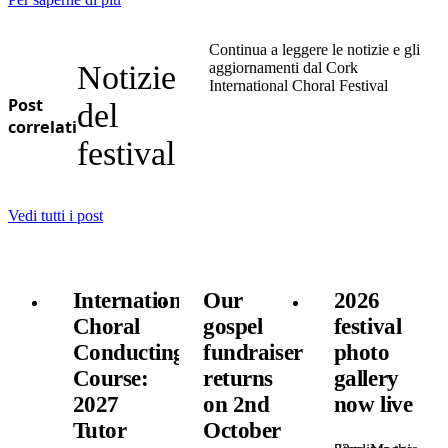
Continua a leggere le notizie e gli
Notizie
aggiornamenti dal Cork
International Choral Festival
Post
del
correlati
festival
Vedi tutti i post
International
Our
2026
Choral
gospel
festival
Conducting
fundraiser
photo
Course:
returns
gallery
2027
on 2nd
now live
Tutor
October