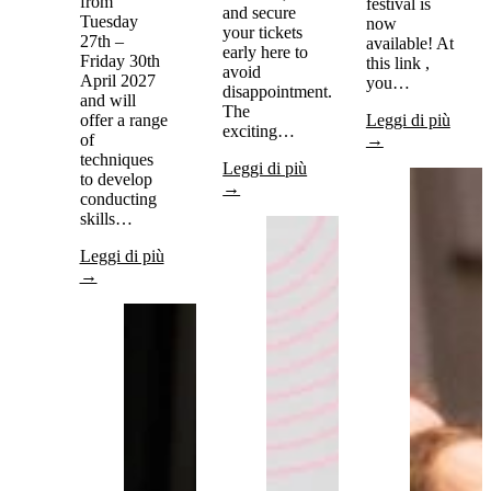
from
festival is
and secure
Tuesday
now
your tickets
27th –
available! At
early here to
Friday 30th
this link ,
avoid
April 2027
you…
disappointment.
and will
The
offer a range
Leggi di più
exciting…
of
→
techniques
Leggi di più
to develop
→
conducting
skills…
Leggi di più
→