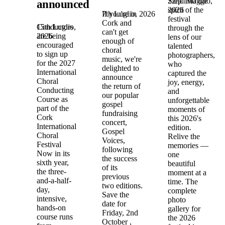
22nd Maggio,
Step into the
announced!
2026
spirit of the
7th Luglio, 2026
If you're in
festival
Cork and
15th Luglio,
Conductors
through the
can't get
2026
are being
lens of our
enough of
encouraged
talented
choral
to sign up
photographers,
music, we're
for the 2027
who
delighted to
International
captured the
announce
Choral
joy, energy,
the return of
Conducting
and
our popular
Course as
unforgettable
gospel
part of the
moments of
fundraising
Cork
this 2026's
concert,
International
edition.
Gospel
Choral
Relive the
Voices,
Festival
memories —
following
Now in its
one
the success
sixth year,
beautiful
of its
the three-
moment at a
previous
and-a-half-
time. The
two editions.
day,
complete
Save the
intensive,
photo
date for
hands-on
gallery for
Friday, 2nd
course runs
the 2026
October ,