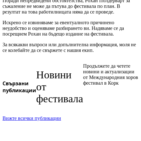
Поради непредвидени обстоятелства, Рохан Полдерварт за
съжаление не може да пътува до фестивала по план. В
резултат на това работилницата няма да се проведе.
Искрено се извиняваме за евентуалното причинено
неудобство и оценяваме разбирането ви. Надяваме се да
посрещнем Рохан на бъдещо издание на фестивала.
За всякакви въпроси или допълнителна информация, моля не
се колебайте да се свържете с нашия екип.
Продължете да четете
Новини
новини и актуализации
от Международния хоров
Свързани
фестивал в Корк
от
публикации
фестивала
Вижте всички публикации