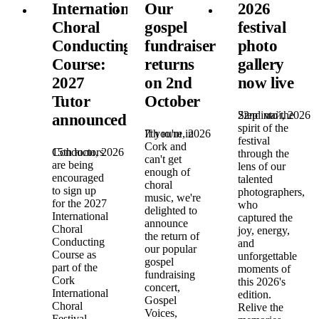
International
Our
2026
Choral
gospel
festival
Conducting
fundraiser
photo
Course:
returns
gallery
2027
on 2nd
now live
Tutor
October
22nd май, 2026
Step into the
announced!
spirit of the
7th юли, 2026
If you're in
festival
Cork and
15th юли, 2026
Conductors
through the
can't get
are being
lens of our
enough of
encouraged
talented
choral
to sign up
photographers,
music, we're
for the 2027
who
delighted to
International
captured the
announce
Choral
joy, energy,
the return of
Conducting
and
our popular
Course as
unforgettable
gospel
part of the
moments of
fundraising
Cork
this 2026's
concert,
International
edition.
Gospel
Choral
Relive the
Voices,
Festival