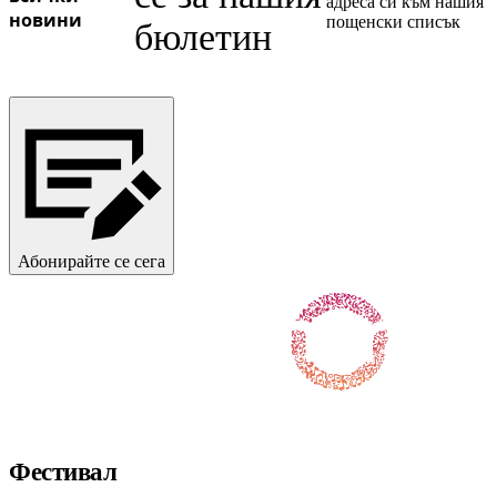
адреса си към нашия
новини
пощенски списък
бюлетин
Абонирайте се сега
Последвайте ни във Facebook
Последвайте ни в X / Twitter
Последвайте ни в Instagram
Последвайте ни в YouTube
Последвайте ни в TikTok
Фестивал