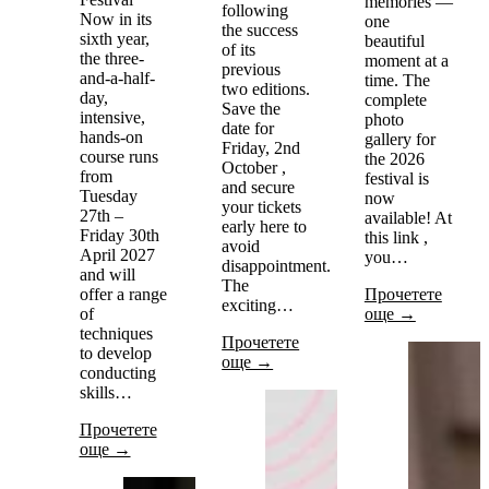
memories —
following
Now in its
one
the success
sixth year,
beautiful
of its
the three-
moment at a
previous
and-a-half-
time. The
two editions.
day,
complete
Save the
intensive,
photo
date for
hands-on
gallery for
Friday, 2nd
course runs
the 2026
October ,
from
festival is
and secure
Tuesday
now
your tickets
27th –
available! At
early here to
Friday 30th
this link ,
avoid
April 2027
you…
disappointment.
and will
The
offer a range
Прочетете
exciting…
of
още →
techniques
Прочетете
to develop
още →
conducting
skills…
Прочетете
още →