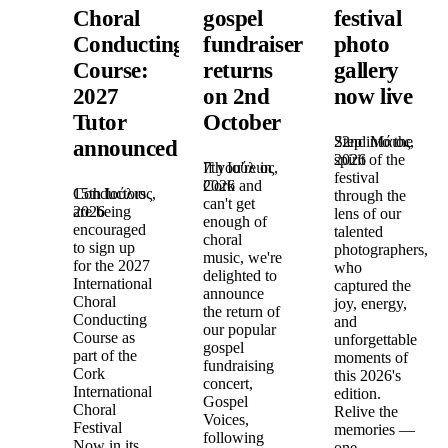
Choral
gospel
festival
Conducting
fundraiser
photo
Course:
returns
gallery
2027
on 2nd
now live
Tutor
October
22nd Μάιος,
Step into the
announced!
2026
spirit of the
7th Ιούλιος,
If you're in
festival
2026
Cork and
15th Ιούλιος,
Conductors
through the
can't get
2026
are being
lens of our
enough of
encouraged
talented
choral
to sign up
photographers,
music, we're
for the 2027
who
delighted to
International
captured the
announce
Choral
joy, energy,
the return of
Conducting
and
our popular
Course as
unforgettable
gospel
part of the
moments of
fundraising
Cork
this 2026's
concert,
International
edition.
Gospel
Choral
Relive the
Voices,
Festival
memories —
following
Now in its
one