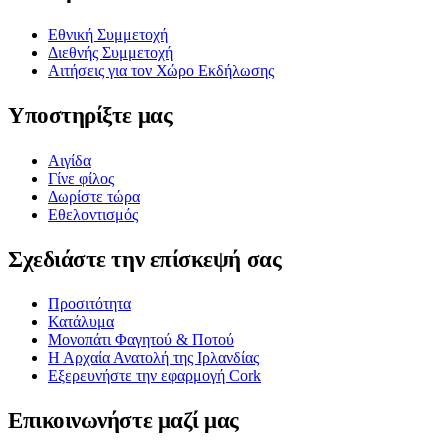
Εθνική Συμμετοχή
Διεθνής Συμμετοχή
Αιτήσεις για τον Χώρο Εκδήλωσης
Υποστηρίξτε μας
Αιγίδα
Γίνε φίλος
Δωρίστε τώρα
Εθελοντισμός
Σχεδιάστε την επίσκεψή σας
Προσιτότητα
Κατάλυμα
Μονοπάτι Φαγητού & Ποτού
Η Αρχαία Ανατολή της Ιρλανδίας
Εξερευνήστε την εφαρμογή Cork
Επικοινωνήστε μαζί μας