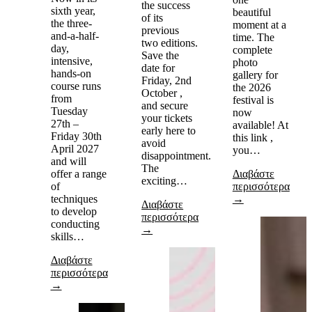
the success
sixth year,
beautiful
of its
the three-
moment at a
previous
and-a-half-
time. The
two editions.
day,
complete
Save the
intensive,
photo
date for
hands-on
gallery for
Friday, 2nd
course runs
the 2026
October ,
from
festival is
and secure
Tuesday
now
your tickets
27th –
available! At
early here to
Friday 30th
this link ,
avoid
April 2027
you…
disappointment.
and will
The
offer a range
Διαβάστε
exciting…
of
περισσότερα
techniques
→
Διαβάστε
to develop
περισσότερα
conducting
→
skills…
Διαβάστε
περισσότερα
→