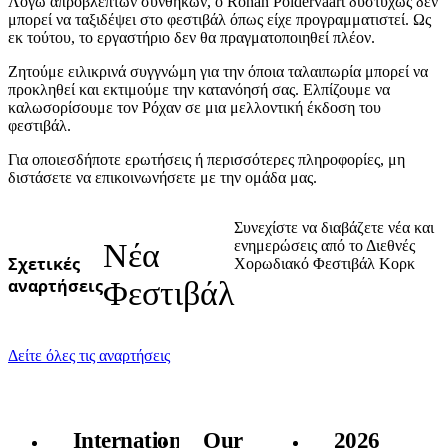
Λόγω απρόβλεπτων συνθηκών, ο Rohan Poldervaart δυστυχώς δεν
μπορεί να ταξιδέψει στο φεστιβάλ όπως είχε προγραμματιστεί. Ως
εκ τούτου, το εργαστήριο δεν θα πραγματοποιηθεί πλέον.
Ζητούμε ειλικρινά συγγνώμη για την όποια ταλαιπωρία μπορεί να
προκληθεί και εκτιμούμε την κατανόησή σας. Ελπίζουμε να
καλωσορίσουμε τον Ρόχαν σε μια μελλοντική έκδοση του
φεστιβάλ.
Για οποιεσδήποτε ερωτήσεις ή περισσότερες πληροφορίες, μη
διστάσετε να επικοινωνήσετε με την ομάδα μας.
Συνεχίστε να διαβάζετε νέα και
Νέα
ενημερώσεις από το Διεθνές
Σχετικές
Χορωδιακό Φεστιβάλ Κορκ
αναρτήσεις
Φεστιβάλ
Δείτε όλες τις αναρτήσεις
International
Our
2026