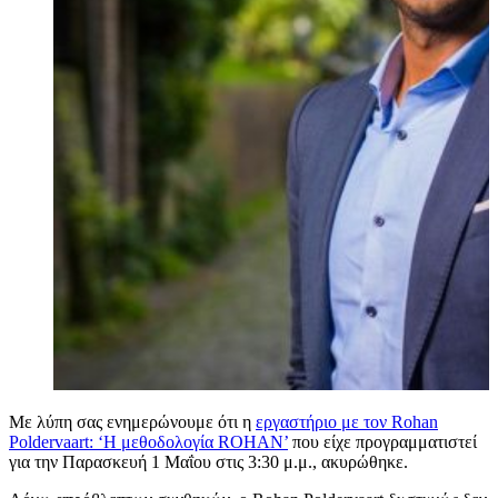
Με λύπη σας ενημερώνουμε ότι η
εργαστήριο με τον Rohan
Poldervaart: ‘Η μεθοδολογία ROHAN’
που είχε προγραμματιστεί
για την Παρασκευή 1 Μαΐου στις 3:30 μ.μ., ακυρώθηκε.