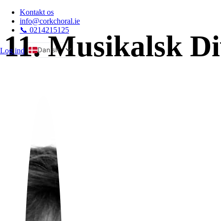
Kontakt os
info@corkchoral.ie
📞 0214215125
11. Musikalsk Di
Danish
Log ind
a
English
Bulgarian
Czech
German
Greek
Spanish
Estonian
French
Hungarian
Italian
Polish
Portuguese