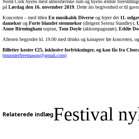
Nemt Cork byens mest atmosfæriske rum og byens ældste forestillin
på
Lørdag den 16. november 2019
. Dette års begivenhed er til g
Koncerten – med titlen
En musikalsk Diverse
og fejrer det
11. udga
damekor
og
Forte blandet stemmekor
(dirigent Serena Standley),
Anne Birmingham
sopran,
Tom Doyle
(akkompagnatør),
Eddie Do
Aftenen begynder kl. 19.00 med drinks og kanapeer før koncerten, o
Billetter koster €25, inklusive forfriskninger, og kan fås fra Cho
(
munsterfreemason@gmail.com
)
Festival n
Relaterede indlæg