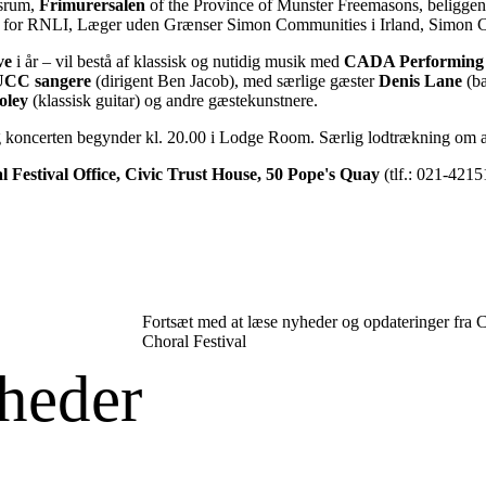
gsrum,
Frimurersalen
of the Province of Munster Freemasons, beliggende
avn for RNLI, Læger uden Grænser Simon Communities i Irland, Simon C
ve
i år – vil bestå af klassisk og nutidig musik med
CADA Performing 
UCC sangere
(dirigent Ben Jacob), med særlige gæster
Denis Lane
(ba
oley
(klassisk guitar) og andre gæstekunstnere.
g koncerten begynder kl. 20.00 i Lodge Room. Særlig lodtrækning om a
ral Festival Office, Civic Trust House, 50 Pope's Quay
(tlf.: 021-421
Fortsæt med at læse nyheder og opdateringer fra C
Choral Festival
yheder