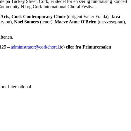
 på Tuckey Street, Cork, er stedet for en særlig fundraising-koncert
ommunity NI og Cork International Choral Festival.
Arts
,
Cork Contemporary Choir
(dirigent Valter Fralda),
Java
ryton),
Noel Somers
(tenor),
Maeve Anne O'Brien
(mezzosopran),
ftenen.
5125 –
administrator@corkchoral.i
e)
eller fra Frimurersalen
ork International