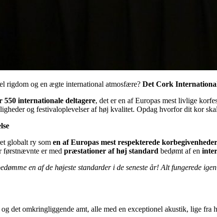
urel rigdom og en ægte international atmosfære?
Det
Cork International
r 550 internationale deltagere
, det er en af Europas mest livlige korfe
ligheder og festivaloplevelser af høj kvalitet. Opdag hvorfor dit kor sk
lse
ret globalt ry som
en af Europas mest respekterede korbegivenhede
r førstnævnte er med
præstationer af høj standard
bedømt af en
inte
bedømme en af de højeste standarder i de seneste år! Alt fungerede igen
og det omkringliggende amt, alle med en exceptionel akustik, lige fra hi