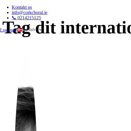
Kontakt os
info@corkchoral.ie
📞 0214215125
Tag dit internat
Danish
Log ind
a
English
Bulgarian
Czech
German
Greek
Spanish
Estonian
French
Hungarian
Italian
Polish
Portuguese