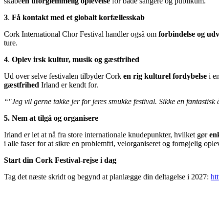
skabe
en
uforglemmelig oplevelse
for både sangere og publikum.
3
.
Få kontakt med et globalt korfællesskab
Cork International Chor Festival handler også om
forbindelse og udv
ture.
4
.
Oplev irsk kultur, musik og gæstfrihed
Ud over selve festivalen tilbyder Cork
en rig kulturel fordybelse
i e
gæstfrihed
Irland er kendt for.
“"Jeg vil gerne takke jer for jeres smukke festival. Sikke en fantastis
5. Nem at tilgå og organisere
Irland er let at nå fra store internationale knudepunkter, hvilket gør
enk
i alle faser for at sikre en problemfri, velorganiseret og fornøjelig opl
Start din Cork Festival-rejse i dag
Tag det næste skridt og begynd at planlægge din deltagelse i 2027:
ht