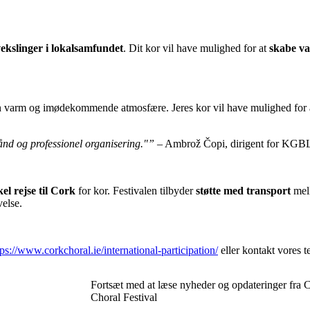
ekslinger i lokalsamfundet
. Dit kor vil have mulighed for at
skabe va
n varm og imødekommende atmosfære. Jeres kor vil have mulighed for a
k ånd og professionel organisering."”
– Ambrož Čopi, dirigent for KGB
el rejse til Cork
for kor. Festivalen tilbyder
støtte med transport
mell
evelse.
tps://www.corkchoral.ie/international-participation/
eller kontakt vores t
Fortsæt med at læse nyheder og opdateringer fra C
Choral Festival