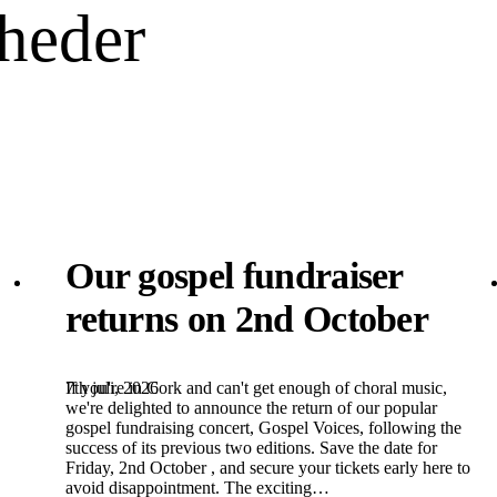
yheder
Our gospel fundraiser
returns on 2nd October
7th juli, 2026
If you're in Cork and can't get enough of choral music,
we're delighted to announce the return of our popular
gospel fundraising concert, Gospel Voices, following the
success of its previous two editions. Save the date for
Friday, 2nd October , and secure your tickets early here to
avoid disappointment. The exciting…