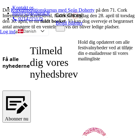
Kontakt os
Det
Korkompositionskursus med Seán Doherty
på den 71. Cork
info@corkchoral.ie
Internationale Korfestival,
finder sted tirsdag den 28. april til torsdag
📞 0214215125
den 30. april, er nu
fuldt booket
. Vi kan dog overveje et begrænset
Bestil billetter
antal ansøgere til en venteliste, hvis der bliver ledige pladser.
Danish
Log ind
a
English
Hold dig opdateret om alle
Tilmeld
festivalnyheder ved at tilføje
Bulgarian
din e-mailadresse til vores
Czech
Få alle
mailingliste
dig vores
nyhederne
German
nyhedsbrev
Greek
Spanish
Estonian
French
Hungarian
Abonner nu
Italian
Polish
Portuguese