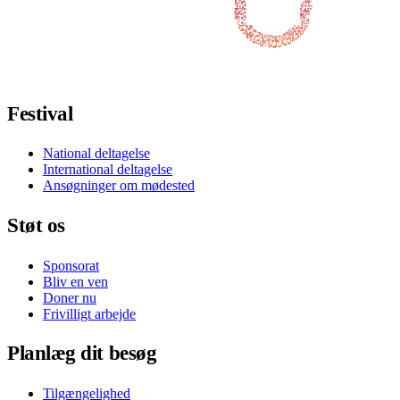
Ukrainian
Følg os på Facebook
Følg os på X / Twitter
Følg os på Instagram
Følg os på Youtube
Følg os på TikTok
Festival
National deltagelse
International deltagelse
Ansøgninger om mødested
Støt os
Sponsorat
Bliv en ven
Doner nu
Frivilligt arbejde
Planlæg dit besøg
Tilgængelighed