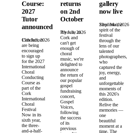
Course:
returns
gallery
2027
on 2nd
now live
Tutor
October
22nd Mai, 2026
Step into the
announced!
spirit of the
7th Juli, 2026
If you're in
festival
Cork and
15th Juli, 2026
Conductors
through the
can't get
are being
lens of our
enough of
encouraged
talented
choral
to sign up
photographers,
music, we're
for the 2027
who
delighted to
International
captured the
announce
Choral
joy, energy,
the return of
Conducting
and
our popular
Course as
unforgettable
gospel
part of the
moments of
fundraising
Cork
this 2026's
concert,
International
edition.
Gospel
Choral
Relive the
Voices,
Festival
memories —
following
Now in its
one
the success
sixth year,
beautiful
of its
the three-
moment at a
previous
and-a-half-
time. The