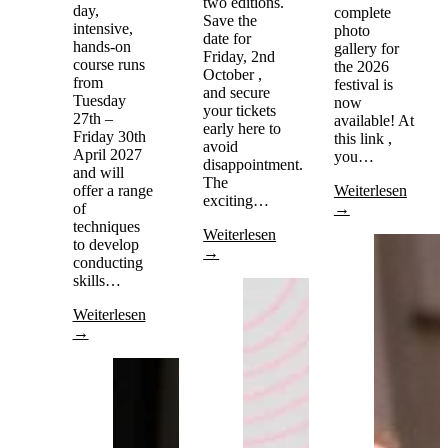
two editions.
day,
complete
Save the
intensive,
photo
date for
hands-on
gallery for
Friday, 2nd
course runs
the 2026
October ,
from
festival is
and secure
Tuesday
now
your tickets
27th –
available! At
early here to
Friday 30th
this link ,
avoid
April 2027
you…
disappointment.
and will
The
offer a range
Weiterlesen
exciting…
of
→
techniques
Weiterlesen
to develop
→
conducting
skills…
Weiterlesen
→