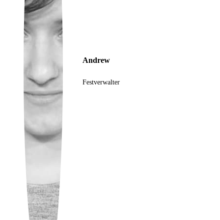
Ukrainian
Andrew
Festverwalter