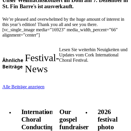
Unser Weihnachtskonzert im Dom am 7. Dezember in
St. Fin Barre's ist ausverkauft.
We’re pleased and overwhelmed by the huge amount of interest in
this year’s edition! Thank you all and see you there.
[vc_single_image media=”16923″ media_width_percent=”66″
alignment=”center”]
Lesen Sie weiterhin Neuigkeiten und
Festival-
Updates vom Cork International
Ähnliche
Choral Festival.
Beiträge
News
Alle Beiträge anzeigen
International
Our
2026
Choral
gospel
festival
Conducting
fundraiser
photo