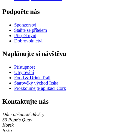
Podpořte nás
Sponzorství
Staňte se přítelem
Přispět nyní
Dobrovolnictví
Naplánujte si návštěvu
Přístupnost
Ubytování
Food & Drink Trail
Starověký východ Irska
Prozkoumejte aplikaci Cork
Kontaktujte nás
Dům občanské důvěry
50 Pope's Quay
Korek
Irsko