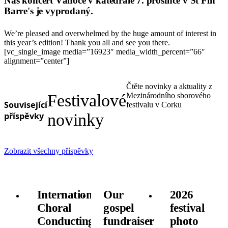
Náš koncert Vánoce v katedrále 7. prosince v St Fin
Barre's je vyprodaný.
We’re pleased and overwhelmed by the huge amount of interest in
this year’s edition! Thank you all and see you there.
[vc_single_image media=”16923″ media_width_percent=”66″
alignment=”center”]
Čtěte novinky a aktuality z
Festivalové
Mezinárodního sborového
Související
festivalu v Corku
příspěvky
novinky
Zobrazit všechny příspěvky
International
Our
2026
Choral
gospel
festival
Conducting
fundraiser
photo