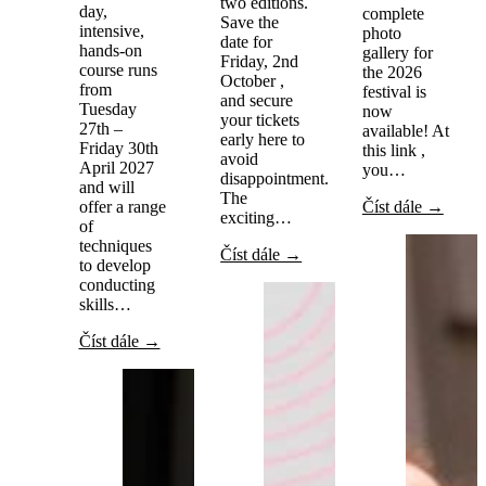
two editions.
day,
complete
Save the
intensive,
photo
date for
hands-on
gallery for
Friday, 2nd
course runs
the 2026
October ,
from
festival is
and secure
Tuesday
now
your tickets
27th –
available! At
early here to
Friday 30th
this link ,
avoid
April 2027
you…
disappointment.
and will
The
offer a range
Číst dále →
exciting…
of
techniques
Číst dále →
to develop
conducting
skills…
Číst dále →