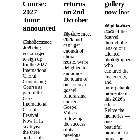
Course:
returns
gallery
2027
on 2nd
now live
Tutor
October
22nd Květen,
Step into the
announced!
2026
spirit of the
7th Červenec,
If you're in
festival
2026
Cork and
15th Červenec,
Conductors
through the
can't get
2026
are being
lens of our
enough of
encouraged
talented
choral
to sign up
photographers,
music, we're
for the 2027
who
delighted to
International
captured the
announce
Choral
joy, energy,
the return of
Conducting
and
our popular
Course as
unforgettable
gospel
part of the
moments of
fundraising
Cork
this 2026's
concert,
International
edition.
Gospel
Choral
Relive the
Voices,
Festival
memories —
following
Now in its
one
the success
sixth year,
beautiful
of its
the three-
moment at a
previous
and-a-half-
time. The