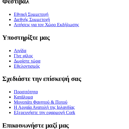
Φεστιβάλ
Εθνική Συμμετοχή
Διεθνής Συμμετοχή
Αιτήσεις για τον Χώρο Εκδήλωσης
Υποστηρίξτε μας
Αιγίδα
Γίνε φίλος
Δωρίστε τώρα
Εθελοντισμός
Σχεδιάστε την επίσκεψή σας
Προσιτότητα
Κατάλυμα
Μονοπάτι Φαγητού & Ποτού
Η Αρχαία Ανατολή της Ιρλανδίας
Εξερευνήστε την εφαρμογή Cork
Επικοινωνήστε μαζί μας