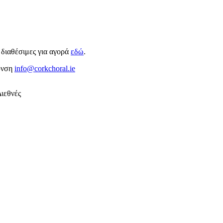
 διαθέσιμες για αγορά
εδώ
.
θυνση
info@corkchoral.ie
Διεθνές