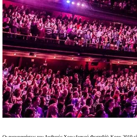
Οι ηχογραφήσεις του Διεθνούς Χορωδιακού Φεστιβάλ Κορκ 2019 εί