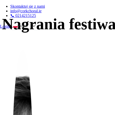
Skontaktuj się z nami
info@corkchoral.ie
📞 0214215125
Nagrania festiwa
Polish
Login
A
English
Bulgarian
Czech
Danish
German
Greek
Spanish
Estonian
French
Hungarian
Italian
Portuguese