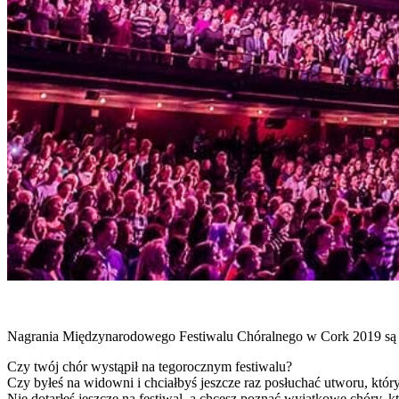
Nagrania Międzynarodowego Festiwalu Chóralnego w Cork 2019 są 
Czy twój chór wystąpił na tegorocznym festiwalu?
Czy byłeś na widowni i chciałbyś jeszcze raz posłuchać utworu, który
Nie dotarłeś jeszcze na festiwal, a chcesz poznać wyjątkowe chóry, k