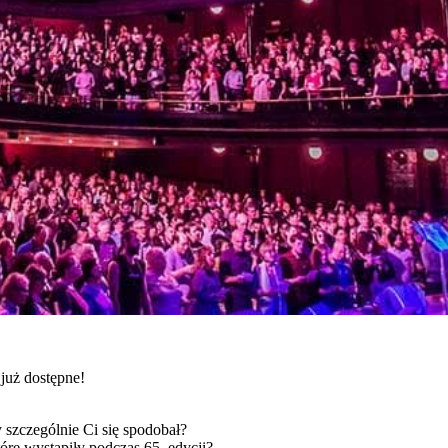
już dostępne!
 szczególnie Ci się spodobał?
tóre wystąpiły podczas 65. edycji?