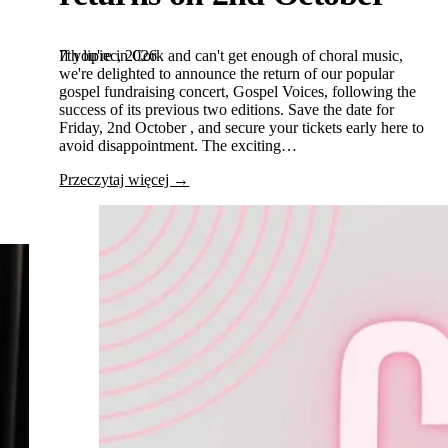
7th lipiec, 2026
If you're in Cork and can't get enough of choral music,
we're delighted to announce the return of our popular
gospel fundraising concert, Gospel Voices, following the
success of its previous two editions. Save the date for
Friday, 2nd October , and secure your tickets early here to
avoid disappointment. The exciting…
Przeczytaj więcej →