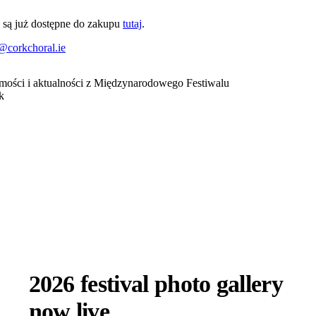
są już dostępne do zakupu
tutaj
.
@corkchoral.ie
omości i aktualności z Międzynarodowego Festiwalu
k
2026 festival photo gallery
now live