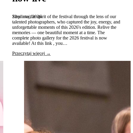
22nd maj, 2026
Step into the spirit of the festival through the lens of our
talented photographers, who captured the joy, energy, and
unforgettable moments of this 2026's edition. Relive the
memories — one beautiful moment at a time. The
complete photo gallery for the 2026 festival is now
available! At this link , you…
Przeczytaj więcej →