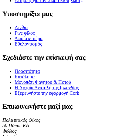
Αιτήσεις για τον Χώρο Εκδήλωσης
Υποστηρίξτε μας
Αιγίδα
Γίνε φίλος
Δωρίστε τώρα
Εθελοντισμός
Σχεδιάστε την επίσκεψή σας
Προσιτότητα
Κατάλυμα
Μονοπάτι Φαγητού & Ποτού
Η Αρχαία Ανατολή της Ιρλανδίας
Εξερευνήστε την εφαρμογή Cork
Επικοινωνήστε μαζί μας
Πολιτιστικός Οίκος
50 Πάπας Κέι
Φελλός