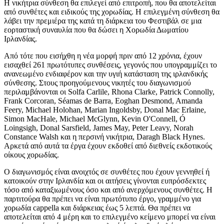
Η νικήτρια σύνθεση θα επιλεγεί από επιτροπή, που θα αποτελείται
από συνθέτες και ειδικούς της χορωδίας. Η επιλεγμένη σύνθεση θα
λάβει την πρεμιέρα της κατά τη διάρκεια του Φεστιβάλ σε μια
εορταστική συναυλία που θα δώσει η Χορωδία Δωματίου
Ιρλανδίας.
Από τότε που εισήχθη η νέα μορφή πριν από 12 χρόνια, έχουν
εισαχθεί 261 πρωτότυπες συνθέσεις, γεγονός που υπογραμμίζει το
ανανεωμένο ενδιαφέρον και την υγιή κατάσταση της ιρλανδικής
σύνθεσης. Στους προηγούμενους νικητές του διαγωνισμού
περιλαμβάνονται οι Solfa Carlile, Rhona Clarke, Patrick Connolly,
Frank Corcoran, Séamas de Barra, Eoghan Desmond, Amanda
Feery, Michael Holohan, Marian Ingoldsby, Donal Mac Erlaine,
Simon MacHale, Michael McGlynn, Kevin O'Connell, Ó
Loingsigh, Donal Sarsfield, James May, Peter Leavy, Norah
Constance Walsh και η περσινή νικήτρια, Daragh Black Hynes.
Αρκετά από αυτά τα έργα έχουν εκδοθεί από διεθνείς εκδοτικούς
οίκους χορωδίας.
Ο διαγωνισμός είναι ανοιχτός σε συνθέτες που έχουν γεννηθεί ή
κατοικούν στην Ιρλανδία και οι αιτήσεις γίνονται ευπρόσδεκτες
τόσο από καταξιωμένους όσο και από ανερχόμενους συνθέτες. Η
παρτιτούρα θα πρέπει να είναι πρωτότυπο έργο, γραμμένο για
χορωδία cappella και διάρκειας έως 5 λεπτά. Θα πρέπει να
αποτελείται από 4 μέρη και το επιλεγμένο κείμενο μπορεί να είναι