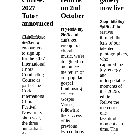
Course:
returns
gallery
2027
on 2nd
now live
Tutor
October
22nd Μάιος,
Step into the
announced!
2026
spirit of the
7th Ιούλιος,
If you're in
festival
2026
Cork and
15th Ιούλιος,
Conductors
through the
can't get
2026
are being
lens of our
enough of
encouraged
talented
choral
to sign up
photographers,
music, we're
for the 2027
who
delighted to
International
captured the
announce
Choral
joy, energy,
the return of
Conducting
and
our popular
Course as
unforgettable
gospel
part of the
moments of
fundraising
Cork
this 2026's
concert,
International
edition.
Gospel
Choral
Relive the
Voices,
Festival
memories —
following
Now in its
one
the success
sixth year,
beautiful
of its
the three-
moment at a
previous
and-a-half-
time. The
two editions.
day,