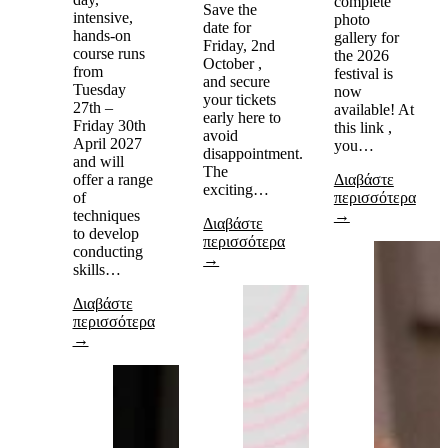
complete
Save the
intensive,
photo
date for
hands-on
gallery for
Friday, 2nd
course runs
the 2026
October ,
from
festival is
and secure
Tuesday
now
your tickets
27th –
available! At
early here to
Friday 30th
this link ,
avoid
April 2027
you…
disappointment.
and will
The
offer a range
Διαβάστε
exciting…
of
περισσότερα
techniques
→
Διαβάστε
to develop
περισσότερα
conducting
→
skills…
Διαβάστε
περισσότερα
→