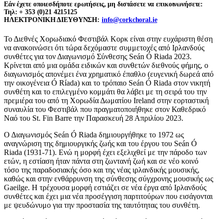
Εάν έχετε οποιεσδήποτε ερωτήσεις, μη διστάσετε να επικοινωνήσετε:
Τηλ: + 353 (0)21 4215125
ΗΛΕΚΤΡΟΝΙΚΗ ΔΙΕΥΘΥΝΣΗ:
info@corkchoral.ie
Το Διεθνές Χορωδιακό Φεστιβάλ Κορκ είναι στην ευχάριστη θέση
να ανακοινώσει ότι τώρα δεχόμαστε συμμετοχές από Ιρλανδούς
συνθέτες για τον Διαγωνισμό Σύνθεσης Seán Ó Riada 2023.
Κρίνεται από μια ομάδα ειδικών και συνθετών διεθνούς φήμης, ο
διαγωνισμός απονέμει ένα χρηματικό έπαθλο (ευγενική δωρεά από
την οικογένεια Ó Ríada) και το τρόπαιο Seán Ó Riada στον νικητή
συνθέτη και το επιλεγμένο κομμάτι θα λάβει με τη σειρά του την
πρεμιέρα του από τη Χορωδία Δωματίου Ireland στην εορταστική
συναυλία του Φεστιβάλ που πραγματοποιήθηκε στον Καθεδρικό
Ναό του St. Fin Barre την Παρασκευή 28 Απριλίου 2023.
Ο Διαγωνισμός Seán Ó Riada δημιουργήθηκε το 1972 ως
αναγνώριση της δημιουργικής ζωής και του έργου του Seán Ó
Riada (1931-71). Ενώ η μορφή έχει εξελιχθεί με την πάροδο των
ετών, η εστίαση ήταν πάντα στη ζωντανή ζωή και σε νέο κοινό
τόσο της παραδοσιακής όσο και της νέας ιρλανδικής μουσικής,
καθώς και στην ενθάρρυνση της σύνθεσης σύγχρονης μουσικής ως
Gaeilge. Η τρέχουσα μορφή εστιάζει σε νέα έργα από Ιρλανδούς
συνθέτες και έχει μια νέα προσέγγιση παρτιτούρων που εισάγονται
με ψευδώνυμο για την προστασία της ταυτότητας του συνθέτη.