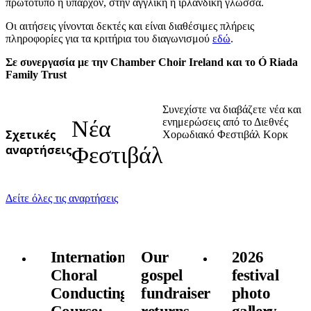
πρωτότυπο ή υπάρχον, στην αγγλική ή ιρλανδική γλώσσα.
Οι αιτήσεις γίνονται δεκτές και είναι διαθέσιμες πλήρεις
πληροφορίες για τα κριτήρια του διαγωνισμού
εδώ
.
Σε συνεργασία με την Chamber Choir Ireland και το Ó Riada
Family Trust
Συνεχίστε να διαβάζετε νέα και
Νέα
ενημερώσεις από το Διεθνές
Σχετικές
Χορωδιακό Φεστιβάλ Κορκ
αναρτήσεις
Φεστιβάλ
Δείτε όλες τις αναρτήσεις
International
Our
2026
Choral
gospel
festival
Conducting
fundraiser
photo