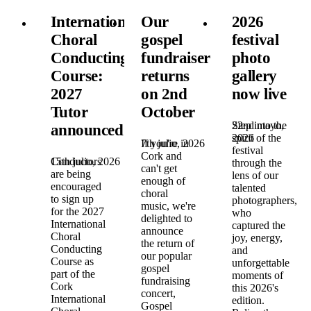
International
Our
2026
Choral
gospel
festival
Conducting
fundraiser
photo
Course:
returns
gallery
2027
on 2nd
now live
Tutor
October
22nd mayo,
Step into the
announced!
2026
spirit of the
7th julio, 2026
If you're in
festival
Cork and
15th julio, 2026
Conductors
through the
can't get
are being
lens of our
enough of
encouraged
talented
choral
to sign up
photographers,
music, we're
for the 2027
who
delighted to
International
captured the
announce
Choral
joy, energy,
the return of
Conducting
and
our popular
Course as
unforgettable
gospel
part of the
moments of
fundraising
Cork
this 2026's
concert,
International
edition.
Gospel