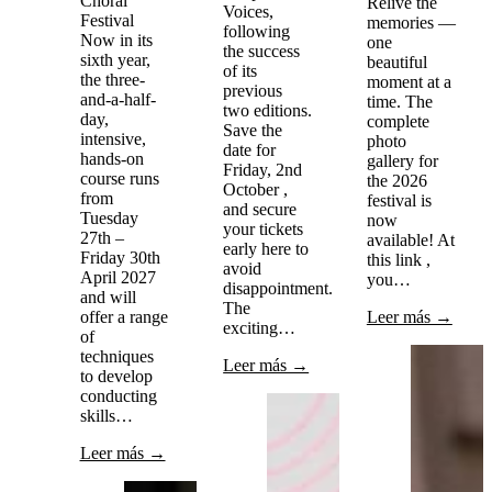
Choral
Relive the
Voices,
Festival
memories —
following
Now in its
one
the success
sixth year,
beautiful
of its
the three-
moment at a
previous
and-a-half-
time. The
two editions.
day,
complete
Save the
intensive,
photo
date for
hands-on
gallery for
Friday, 2nd
course runs
the 2026
October ,
from
festival is
and secure
Tuesday
now
your tickets
27th –
available! At
early here to
Friday 30th
this link ,
avoid
April 2027
you…
disappointment.
and will
The
offer a range
Leer más →
exciting…
of
techniques
Leer más →
to develop
conducting
skills…
Leer más →