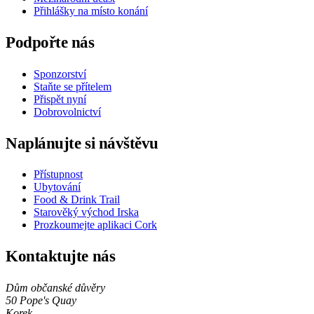
Přihlášky na místo konání
Podpořte nás
Sponzorství
Staňte se přítelem
Přispět nyní
Dobrovolnictví
Naplánujte si návštěvu
Přístupnost
Ubytování
Food & Drink Trail
Starověký východ Irska
Prozkoumejte aplikaci Cork
Kontaktujte nás
Dům občanské důvěry
50 Pope's Quay
Korek