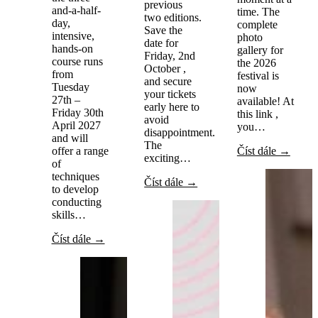
previous
and-a-half-
time. The
two editions.
day,
complete
Save the
intensive,
photo
date for
hands-on
gallery for
Friday, 2nd
course runs
the 2026
October ,
from
festival is
and secure
Tuesday
now
your tickets
27th –
available! At
early here to
Friday 30th
this link ,
avoid
April 2027
you…
disappointment.
and will
The
offer a range
Číst dále →
exciting…
of
techniques
Číst dále →
to develop
conducting
skills…
Číst dále →