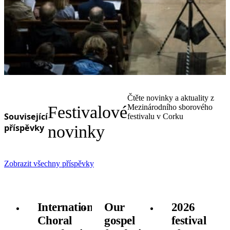
Čtěte novinky a aktuality z
Festivalové
Mezinárodního sborového
Související
festivalu v Corku
příspěvky
novinky
Zobrazit všechny příspěvky
International
Our
2026
Choral
gospel
festival