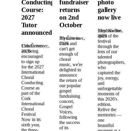
Conducting
fundraiser
photo
Course:
returns
gallery
2027
on 2nd
now live
Tutor
October
22nd Květen,
Step into the
announced!
2026
spirit of the
7th Červenec,
If you're in
festival
2026
Cork and
15th Červenec,
Conductors
through the
can't get
2026
are being
lens of our
enough of
encouraged
talented
choral
to sign up
photographers,
music, we're
for the 2027
who
delighted to
International
captured the
announce
Choral
joy, energy,
the return of
Conducting
and
our popular
Course as
unforgettable
gospel
part of the
moments of
fundraising
Cork
this 2026's
concert,
International
edition.
Gospel
Choral
Relive the
Voices,
Festival
memories —
following
Now in its
one
the success
sixth year,
beautiful
of its
the three-
moment at a