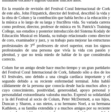
inimitable encanto e ingenio durante muchos años.
En la reunión de revisión del Festival Coral Internacional de Cork
de este año, John Fitzpatrick, director del festival, describió la vida y
la obra de Colum y la contribución que había hecho a la educación y
la música a lo largo de su larga y fructífera vida. Su variada carrera
como profesor, director, profesor de música en St. Patrick's Training
College, sus estudios y posterior introducción del Sistema Kodaly de
Educación Musical en Irlanda, su trabajo relacionado como director
de coro, examinador y juez, y su trabajo para mejorar las estructuras
rd
profesionales de 3
profesores de nivel superior, eran los signos
profesionales de una persona que vivía la vida con pasión y
plenitud, y que no tenía miedo de hablar de lo que consideraba
correcto.
Colum fue un amigo desde hace mucho tiempo y un gran partidario
del Festival Coral Internacional de Cork, faltando sólo a dos de los
63 festivales, uno debido a una cirugía cardíaca importante y el
segundo debido a su reciente enfermedad terminal. John habló
cálidamente de la persona que conocía desde hacía muchos años y
cuyo conocimiento, positividad, generosidad, apoyo personal y
personalidad extraordinaria valoraba mucho. Expresó su solidaridad
y la del Festival al socio de Colum, Peter McDermott, a sus hijos,
Duncan y Sharon, a sus nietos, a su hermano Noel, a su hermana
Kathleen, a su familia extendida y a muchos amigos por su reciente