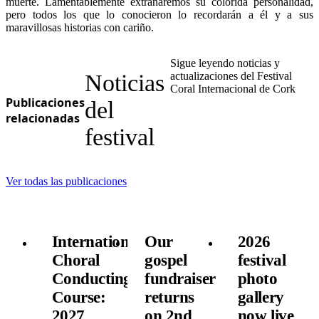
muerte. Lamentablemente extrañaremos su colorida personalidad,
pero todos los que lo conocieron lo recordarán a él y a sus
maravillosas historias con cariño.
Sigue leyendo noticias y
Noticias
actualizaciones del Festival
Coral Internacional de Cork
Publicaciones
del
relacionadas
festival
Ver todas las publicaciones
International
Our
2026
Choral
gospel
festival
Conducting
fundraiser
photo
Course:
returns
gallery
2027
on 2nd
now live