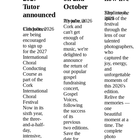
Tutor
October
22nd mayo,
Step into the
announced!
2026
spirit of the
7th julio, 2026
If you're in
festival
Cork and
15th julio, 2026
Conductors
through the
can't get
are being
lens of our
enough of
encouraged
talented
choral
to sign up
photographers,
music, we're
for the 2027
who
delighted to
International
captured the
announce
Choral
joy, energy,
the return of
Conducting
and
our popular
Course as
unforgettable
gospel
part of the
moments of
fundraising
Cork
this 2026's
concert,
International
edition.
Gospel
Choral
Relive the
Voices,
Festival
memories —
following
Now in its
one
the success
sixth year,
beautiful
of its
the three-
moment at a
previous
and-a-half-
time. The
two editions.
day,
complete
Save the
intensive,
photo
date for